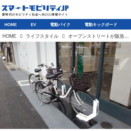
HOME
EV
電動バイク
電動キックボード
HOME
ライフスタイル
オープンストリートが阪急の6駅でシェアサイクル「HELLO CYCLING」を開始