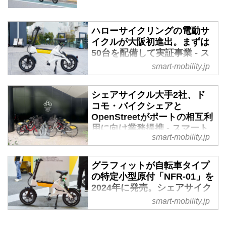
ハローサイクリングの電動サ
イクルが大阪初進出。まずは
50台を配備して実証事業 - ス
マートモビリティJP
smart-mobility.jp
2024年7月16日、電動モビリティ
のシェアリングサービス「ハロー
シェアサイクル大手2社、ド
サイクリング」を展開するオープ
コモ・バイクシェアと
ンストリート（OpenStreet）は、
OpenStreetがポートの相互利
大阪府堺市で着座式の特定小型原
用に向け業務提携 - スマート
smart-mobility.jp
付「電動サイクル」のシェアリン
モビリティJP
グ実証事業を開始と発表した。
2024年7月10日、シェアサイクル
グラフィットが自転車タイプ
の大手2社、株式会社ドコモ・バ
の特定小型原付「NFR-01」を
イクシェアとOpenStreet株式会社
2024年に発売。シェアサイク
が共同利用に関する業務提携に基
ルで利用することも可能に -
smart-mobility.jp
本合意したと発表した。今後、提
スマートモビリティJP
携内容を煮詰めて「ドコモ・バイ
クシェア」のポートと
2023年10月28日から一般公開の