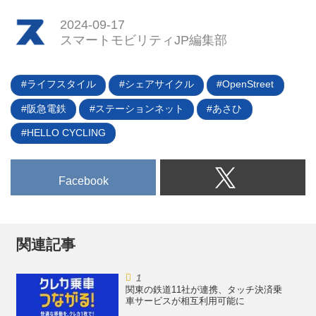
OpenStreet（オープンストリー
「ジャパンモビリティショー
2024-09-17
ト）が展開する「HELLO
2023」で、グラフィット
スマートモビリティJP編集部
CYCLING（ハローサイクリン
（glafit）は特定小型原動機付自転
グ）」などのステーションが相互
車に分類される電動モビリティ
利用できるエリアが2025年度を
「NFR-01」を公開。シェアサイ
ライフスタイル
シェアサイクル
OpenStreet
メドに誕生することになる。（タ
クルサービスの「ハローサイクリ
阪急電鉄
ステーションネット
あさひ
イトル写真はポート相互利用のイ
ング（HELLO CYCLING）」での
メージ）
利用を可能にすることを発表し
HELLO CYCLING
た。
Facebook
関連記事
関東の鉄道11社が連携、タッチ決済乗
車サービスが相互利用可能に