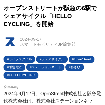
オープンストリートが阪急の6駅で
シェアサイクル「HELLO
HOME
CYCLING」を開始
EV
2024-09-17
スマートモビリティJP編集部
電動バイク
電動キックボード
ライフスタイル
シェアサイクル
OpenStreet
ライフスタイル
阪急電鉄
ステーションネット
あさひ
HELLO CYCLING
テクノロジー
このメディアについて
2024年9月12日、OprnStreet株式会社と阪急電
運営会社
鉄株式会社は、株式会社ステーションネッ