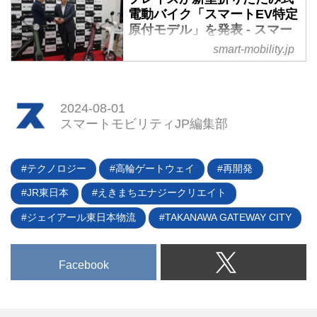
定小型原付に期待が集まってい
「ENERSYS（エナシス）」シリ
電動バイク「スマートEV特定
る。そうした中、特定小型原付の
ーズの最新モデルとして、通学向
原付モデル」を発表 - スマー
NFR-01 proや、自転車と原付を
け電動アシスト自転車
トモビリティJP
smart-mobility.jp
切り替えられるGFR-02など、二
「ENERSYS MELTY（エナシス
輪の小型モビリティを開発・販売
2024年7月23日、株式会社ブレイ
メルティ―）」の販売を開始した
してきたglafitは現在、四輪の特定
ズは折りたたみ式電動バイク「ス
と発表した。
小型原付を開発中だ。そのプロト
マートEV」の特定小型原付仕様
2024-08-01
タイプが完成し、2024年7月から
「スマートEV特定原付モデル」
スマートモビリティJP編集部
実証実験を行なっている。
を発表した。8月下旬からクラウ
ドファンディングのMakuakeにて
発売を開始する。（タイトル写真
テクノロジー
高輪ゲートウェイ
再開発
はブレイズの市川社長［左］と愛
JR東日本
えきまちエナジークリエイト
知県の大村知事［右］）
ジェイアール東日本物流
TAKANAWA GATEWAY CITY
Facebook