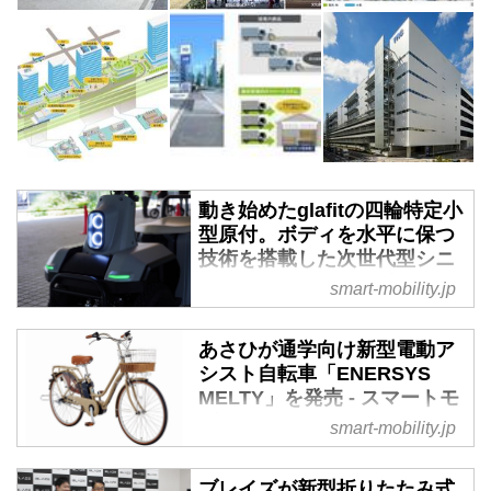
動き始めたglafitの四輪特定小
型原付。ボディを水平に保つ
技術を搭載した次世代型シニ
アカー - スマートモビリティ
smart-mobility.jp
JP
シニア層に向けたモビリティとし
あさひが通学向け新型電動ア
て、軽自動車よりもコンパクトで
シスト自転車「ENERSYS
コストパフォーマンスに優れる超
MELTY」を発売 - スマートモ
小型モビリティやミニカーが最近
ビリティJP
smart-mobility.jp
注目されつつあるが、さらに小さ
2024年7月22日、株式会社あさひ
く、そして機動力も高い四輪の特
はオリジナルブランドの
ブレイズが新型折りたたみ式