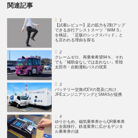
関連記事
【試着レビュー】足の筋力を2割アップ
できる歩行アシストスーツ「WIM S」
を検証。「足版のシックスパッド」と
も言われる理由を探る
クレームゼロ、再乗車希望94％、それ
でも「補助金なしでは走れない」常陸
太田市・自動運転バスの現実
バッテリー交換式EVの普及に向け、
JFEエンジニアリングとSMASが提携
ゆりかもめ、磁気乗車券からQR乗車券
に全面移行。鉄道業界に広がるデジタ
ル乗車券の波