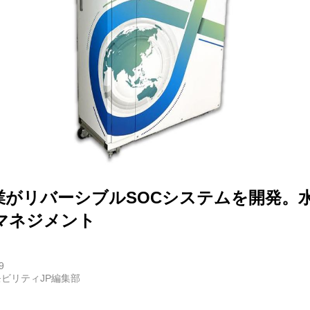
E
バイク
キックボード
フスタイル
業がリバーシブルSOCシステムを開発。
ノロジー
マネジメント
メディアについて
9
ビリティJP編集部
会社