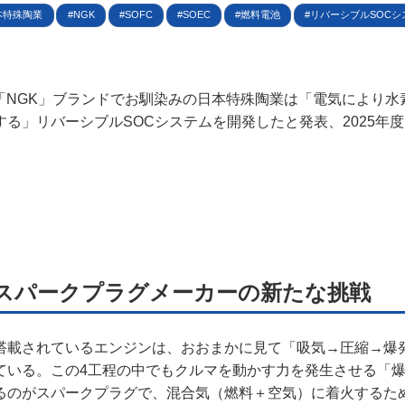
規約
本特殊陶業
NGK
SOFC
SOEC
燃料電池
リバーシブルSOCシ
イバシーポリシー
日、「NGK」ブランドでお馴染みの日本特殊陶業は「電気により
ター名簿
する」リバーシブルSOCシステムを開発したと発表、2025年
い合せ
掲載について
 スパークプラグメーカーの新たな挑戦
搭載されているエンジンは、おおまかに見て「吸気→圧縮→爆
ている。この4工程の中でもクルマを動かす力を発生させる「
るのがスパークプラグで、混合気（燃料＋空気）に着火するた