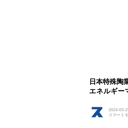
HOM
EV
電動
電動
ライ
日本特殊陶
テク
エネルギー
この
2024-03-2
スマートモ
運営