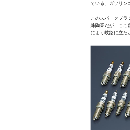
ている、ガソリン
このスパークプラ
殊陶業だが、ここ
により岐路に立た