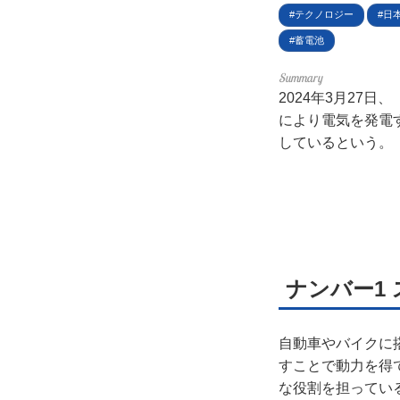
利用
テクノロジー
日
蓄電池
プラ
2024年3月27
ライ
により電気を発電
しているという。
お問
広告
ナンバー1
自動車やバイクに
すことで動力を得
な役割を担ってい