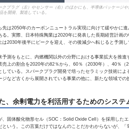
ークプラグ（左）やセンサー（右）のほかにも、半導体パッケージや
品を開発、製造している。
ら先は2050年のカーボンニュートラル実現に向けて緩やかに
ある。実際、日本特殊陶業は2020年に発表した長期経営計画
上は2030年後半にピークを迎え、その後減少へ転じると予測し
来予測をもとに、内燃機関以外の分野における事業拡大を推進
上の割合を2020年の82％から、60％（2030年）、40％（2
としている。スパークプラグ開発で培ったセラミック技術によ
ージなど古くから展開されている事業の他に、新たな領域での
た、余剰電力を利活用するためのシステ
固体酸化物形セル（SOC：Solid Oxide Cell）を採用し
だという。この言葉だけではなんのことだかわからないが、「