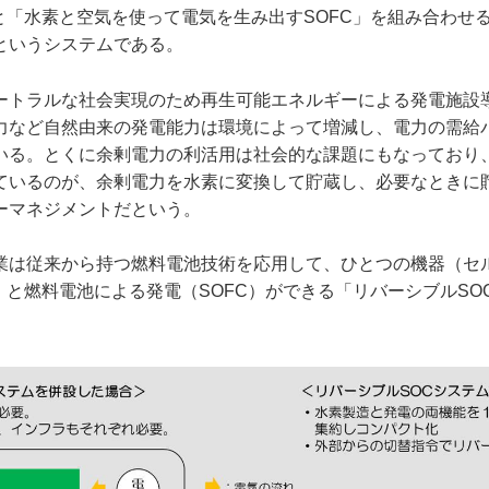
」と「水素と空気を使って電気を生み出すSOFC」を組み合わせ
というシステムである。
ートラルな社会実現のため再生可能エネルギーによる発電施設
力など自然由来の発電能力は環境によって増減し、電力の需給
いる。とくに余剰電力の利活用は社会的な課題にもなっており
ているのが、余剰電力を水素に変換して貯蔵し、必要なときに
ーマネジメントだという。
業は従来から持つ燃料電池技術を応用して、ひとつの機器（セ
）と燃料電池による発電（SOFC）ができる「リバーシブルSO