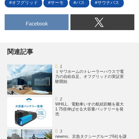
オフグリッド
サーモ
バス
サウナバス
12月4日より受付が開始される。
Facebook
関連記事
ミサワホームのトレーラーハウスで電
力の自給自足、オフグリッドの実証実
験開始
WHILL、電動車いすの航続距離を最大
1.75倍伸ばせる大容量バッテリーを発
売
newmo、京急タクシーグループ6社を譲