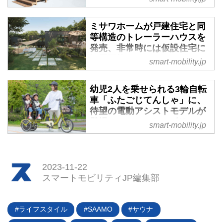
登場 - スマートモビリティJP
2023年10月31日、新しい空間プ
ミサワホームが戸建住宅と同
ロダクトを手がけるYADOKARI
等構造のトレーラーハウスを
は、寒冷地に特化したタイニーハ
発売、非常時には仮設住宅に
ウス「ROADIE」寒冷地モデルの
転用可能 - スマートモビリテ
smart-mobility.jp
販売を開始した。トレーラーで牽
ィJP
引できるタイプも用意されてお
2023年9月1日、ミサワホームは
幼児2人を乗せられる3輪自転
り、これは「移動型別荘」と言え
トレーラーハウス「MISAWA
車「ふたごじてんしゃ」に、
そうだ。
UNIT MOBILITY『MOVE
待望の電動アシストモデルが
CORE』（ミサワ ユニット モビ
登場！ - スマートモビリティ
smart-mobility.jp
リティ「ムーブコア」）」を全国
JP
で発売した。戸建住宅と同等の構
2023年11月20日、自転車用チャ
造なので、普段は別荘や宿泊施設
イルドシートメーカーのオージー
などに用い、非常時には移動して
2023-11-22
ケー技研（OGK技研）が、幼児2
仮設住宅にするなど幅広い利用が
スマートモビリティJP編集部
人同乗用三輪電動アシスト自転車
可能となっている。
「ふたごじてんしゃアシスト」の
予約受付を開始した。通常販売の
ライフスタイル
SAAMO
サウナ
ほか、月額制レンタルでの提供も