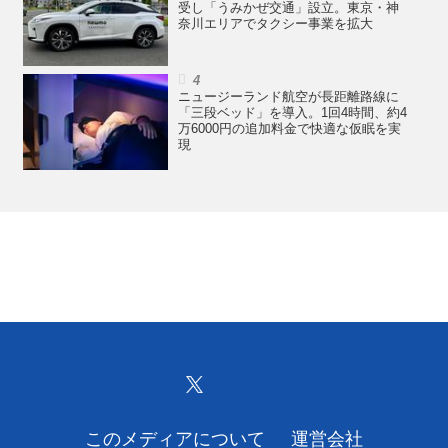
受し「うみかぜ交通」設立。東京・神
奈川エリアでタクシー事業を拡大
ニュージーランド航空が長距離路線に
「三段ベッド」を導入。1回4時間、約4
万6000円の追加料金で快適な仮眠を実
現
このメディアについて
運営会社