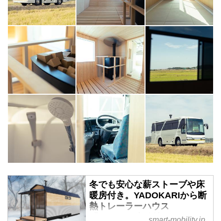
冬でも安心な薪ストーブや床
暖房付き。YADOKARIから断
熱トレーラーハウス
「ROADIE 寒冷地モデル」が
smart-mobility.jp