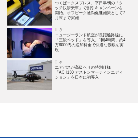
つくばエクスプレス、平日早朝の「タ
ッチ決済乗車」で割引キャンペーンを
開始。オフピーク通勤促進施策として7
月末まで実施
ニュージーランド航空が長距離路線に
「三段ベッド」を導入。1回4時間、約4
万6000円の追加料金で快適な仮眠を実
現
エアバスが高級ヘリの特別仕様
「ACH130 アストンマーティンエディ
ション」を日本に初導入