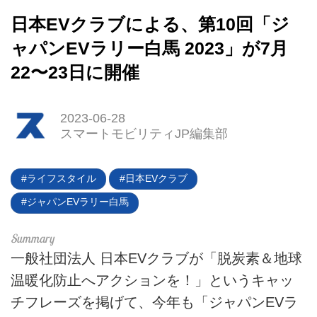
日本EVクラブによる、第10回「ジ
HOME
ャパンEVラリー白馬 2023」が7月
EV
22〜23日に開催
電動バイク
2023-06-28
電動キックボード
スマートモビリティJP編集部
ライフスタイル
ライフスタイル
日本EVクラブ
テクノロジー
ジャパンEVラリー白馬
このメディアについて
一般社団法人 日本EVクラブが「脱炭素＆地球
運営会社
温暖化防止へアクションを！」というキャッ
利用規約
チフレーズを掲げて、今年も「ジャパンEVラ