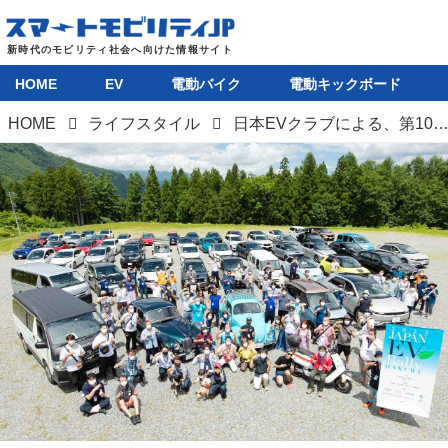
HOME
EV
電動バイク
電動キックボード
HOME
ライフスタイル
日本EVクラブによる、第10回「ジャパンEVラリー白馬 2023」が7月22〜23日