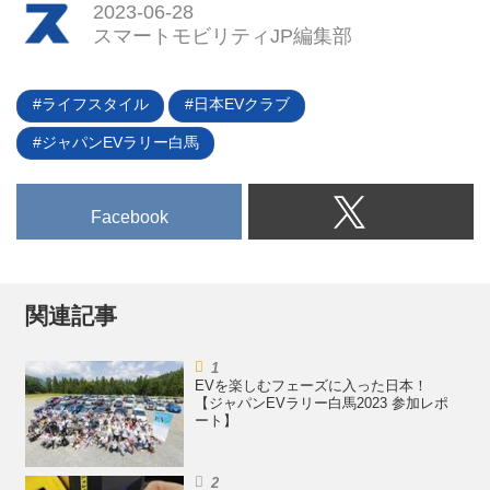
2023-06-28
に設置されるEV用充電器は増え
スマートモビリティJP編集部
続けている。日本では路上充電器
はまだ馴染みがないが、ついに国
土交通省が「EV充電器の路上設
ライフスタイル
日本EVクラブ
置に関するガイドライン」を公表
ジャパンEVラリー白馬
（2023年5月）。路上充電器の設
置基準が明確になったことで、遅
れていると言われる日本のEV普
Facebook
及にも弾みがつく可能性が高まっ
てきた。（タイトル写真は海外に
おける路上充電のイメージ）
関連記事
EVを楽しむフェーズに入った日本！
【ジャパンEVラリー白馬2023 参加レポ
ート】