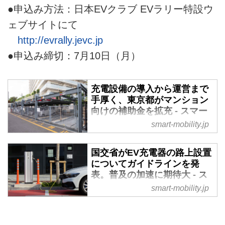
●申込み方法：日本EVクラブ EVラリー特設ウ
ェブサイトにて
http://evrally.jevc.jp
●申込み締切：7月10日（月）
充電設備の導入から運営まで
手厚く、東京都がマンション
向けの補助金を拡充 - スマー
トモビリティJP
smart-mobility.jp
東京都がEV／PHEVの普及促進の
ため、令和5年度も集合住宅、戸
国交省がEV充電器の路上設置
建住宅への充電設備導入の助成事
についてガイドラインを発
業を実する。6月30日から受付が
表。普及の加速に期待大 - ス
開始されるが、集合住宅への助成
マートモビリティJP
smart-mobility.jp
が充実化したその内容には大いに
すでに海外では市民権を得ている
注目したい。（タイトル写真はイ
「路上充電」。急速に増加する
メージ）
EV／PHEVに対応するため、路上