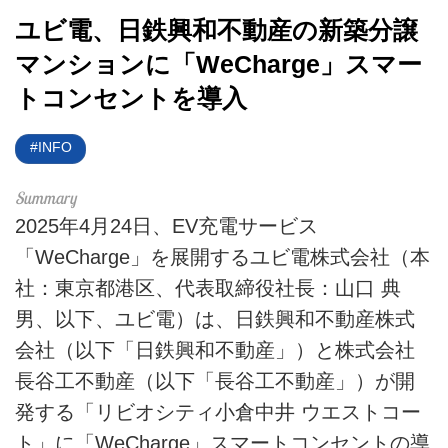
ユビ電、日鉄興和不動産の新築分譲
HOME
マンションに「WeCharge」スマー
EV
トコンセントを導入
電動バイク
INFO
電動キックボード
2025年4月24日、EV充電サービス
ライフスタイル
「WeCharge」を展開するユビ電株式会社（本
テクノロジー
社：東京都港区、代表取締役社長：山口 典
男、以下、ユビ電）は、日鉄興和不動産株式
このメディアについて
会社（以下「日鉄興和不動産」）と株式会社
運営会社
長谷工不動産（以下「長谷工不動産」）が開
発する「リビオシティ小倉中井 ウエストコー
利用規約
ト」に「WeCharge」スマートコンセントの導