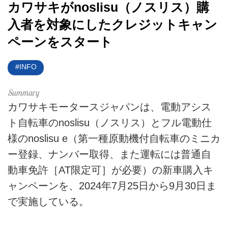
カワサキがnoslisu（ノスリス）購
電動バイク
入者を対象にしたクレジットキャン
ペーンをスタート
電動キックボード
INFO
ライフスタイル
テクノロジー
カワサキモータースジャパンは、電動アシス
このメディアについて
ト自転車のnoslisu（ノスリス）とフル電動仕
様のnoslisu e（第一種原動機付自転車のミニカ
運営会社
ー登録、ナンバー取得、また運転には普通自
利用規約
動車免許［AT限定可］が必要）の新車購入キ
ャンペーンを、2024年7月25日から9月30日ま
プライバシーポリシー
で実施している。
ライター名簿