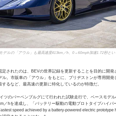
デルの「アウル」も最高速度413km／h、0→60mph加速1.72秒
認定されたのは、BEVの世界記録を更新することを目的に開発
モデル。市販車の「アウル」をもとに、ブリヂストンが専用開発
着するなど、最高速の更新に特化しているのが特徴だ。
にドイツのパーペンブルグにて行われた試験走行で、ベースモデル
.7km／hを達成し、「バッテリー駆動の電動プロトタイプハイ
speed achieved by a battery-powered electric prototy