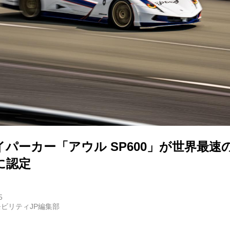
E
バイク
キックボード
フスタイル
パーカー「アウル SP600」が世界最速
ノロジー
に認定
メディアについて
5
ビリティJP編集部
会社