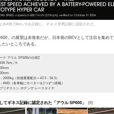
なる438.73km／hを記録し、ギネス世界記録に認定された。
P600」の展望は未発表だが、日本発のBEVとして注目を集め
したいところである。
ク アウル SP600の仕様】
38.7km／h
30mm
00mm
2000kg（前後重量配分＝43.5：56.5）
：4WD（各車輪にモーターを1つずつ搭載）
ブリヂストン ポテンザ レースタイヤ
してギネス記録に認定された「アウル SP600」
9