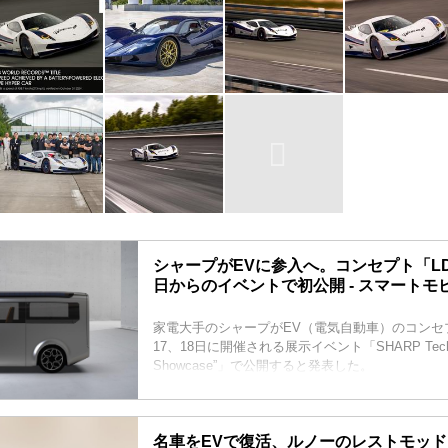
シャープがEVに参入へ。コンセプト「LD
日からのイベントで初公開 - スマートモ
家電大手のシャープがEV（電気自動車）のコンセ
17、18日に開催される展示イベント「SHARP Tech-Day'
Showcase”」で公開すると発表した。
名車をEVで復活、ルノーのレストモッ