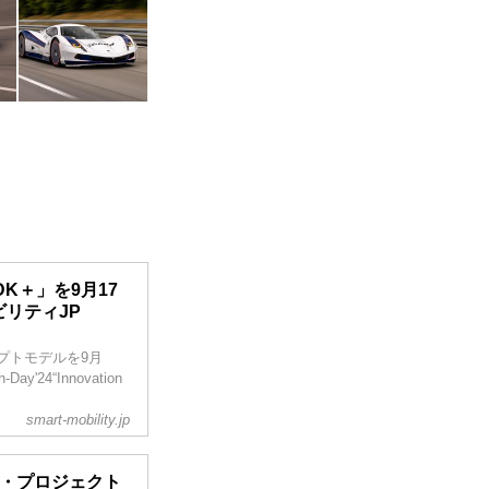
K＋」を9月17
ビリティJP
プトモデルを9月
24“Innovation
smart-mobility.jp
ド・プロジェクト