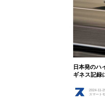
HOM
EV
電動
電動
ライ
日本発のハイ
テク
ギネス記録
この
2024-11-2
スマートモ
運営