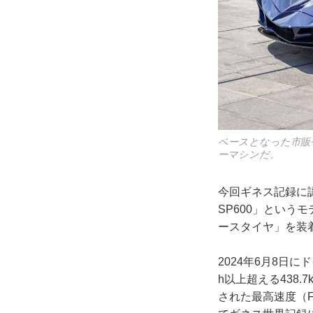
ベースとなった市販モ
ーマシンだ。
今回ギネス記録に
SP600」という
ースタイヤ」を装
2024年6月8日
h以上超える438
された最高速度（Fastest 