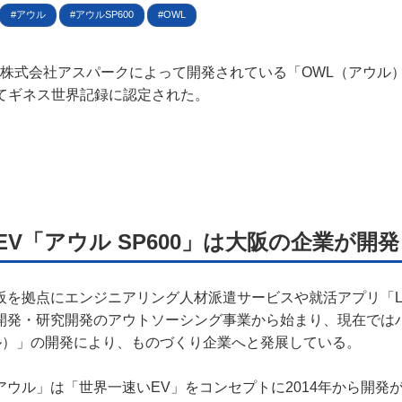
規約
アウル
アウルSP600
OWL
イバシーポリシー
1日、株式会社アスパークによって開発されている「OWL（アウル） 
してギネス世界記録に認定された。
ター名簿
い合せ
掲載について
V「アウル SP600」は大阪の企業が開発
を拠点にエンジニアリング人材派遣サービスや就活アプリ「Log
開発・研究開発のアウトソーシング事業から始まり、現在では
ウル）」の開発により、ものづくり企業へと発展している。
アウル」は「世界一速いEV」をコンセプトに2014年から開発