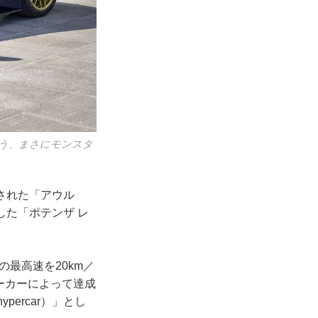
という、まさにモンスタ
された「アウル
した「ポテンザ レ
の最高速を20km／
パーカーによって達成
pe hypercar）」とし