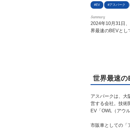
利用
EV
アスパーク
プラ
2024年10月3
界最速のBEVと
ライ
お問
広告
世界最速のE
アスパークは、大阪
営する会社。技術
EV「OWL（ア
市販車としての「