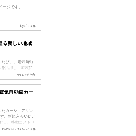
紹介ページです。
byd.co.jp
巡る新しい地域
ンたび」。電気自動
スを活用し、環境に
分に楽しめる新しい
rentabi.info
の電気自動車カー
化したカーシェアリン
ます。新規入会や使い
2ゼロ、移動コストゼ
続ける未来を目指しま
www.eemo-share.jp