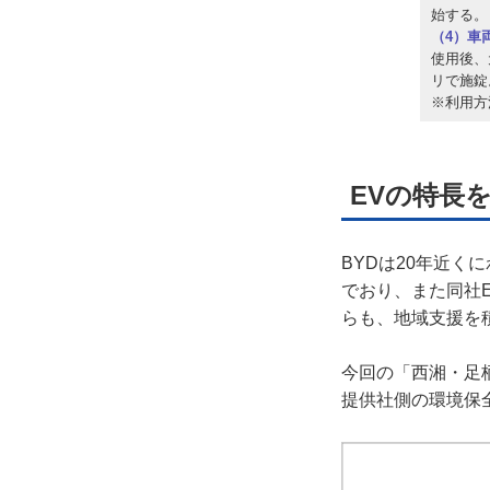
始する。
（4）車
使用後、
リで施錠
※利用方
EVの特長
BYDは20年近
でおり、また同社
らも、地域支援を
今回の「西湘・足
提供社側の環境保