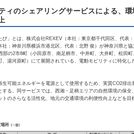
ター名簿
ティのシェアリングサービスによる、環
上
い合せ
掲載について
たび」とは、株式会社REXEV（本社：東京都千代田区、代表：
社：神奈川県横浜市港北区、代表：北野 俊）が神奈川県と協力し
県西部の2市8町（小田原市、南足柄市、中井町、大井町、松田
町、湯河原町）にて展開されている、電動モビリティに特化し
再生可能エネルギーを電源として使用するため、実質CO2排出
とする。同サービスでは、西湘・足柄エリアの自然環境の保全
ットのさらなる活性化、地元の交通環境の利便性向上などを目