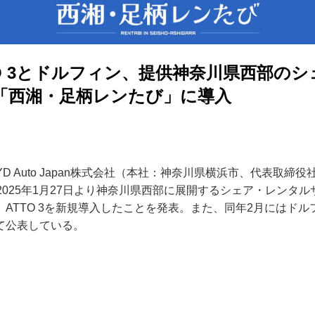
バイク
TO 3とドルフィン、提供神奈川県西部の
キックボード
「西湘・足柄レンたび」に導入
フスタイル
ノロジー
BYD Auto Japan株式会社（本社：神奈川県横浜市、代表取締
メディアについて
2025年1月27日より神奈川県西部に展開するシェア・レンタ
ATTO 3を新規導入したことを発表。また、同年2月にはド
会社
て公表している。
規約
イバシーポリシー