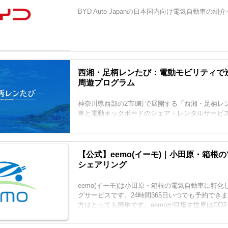
BYD Auto Japanの日本国内向け電気自動車の
西湘・足柄レンたび：電動モビリティで
周遊プログラム
神奈川県西部の2市8町で展開する「西湘・足柄レ
車と電動キックボードのシェア・レンタルサービ
優しく便利な新世代モビリティで地域の魅力を存
周遊プログラムです。
【公式】eemo(イーモ)｜小田原・箱根
シェアリング
eemo(イーモ)は小田原・箱根の電気自動車に特
グサービスです。24時間365日いつでも予約でき
方はとっても簡単です。eemoが目指す世界はCO
ロ。eemoは環境を守りながら地域社会が発展し
す。