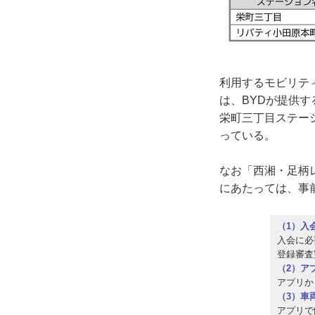
利用するモビリティ
は、BYDが提供する
栄町三丁目ステー
っている。
なお「西湘・足柄
にあたっては、事
（1）入
入会に必
登録審査
（2）ア
アプリか
（3）車
アプリで