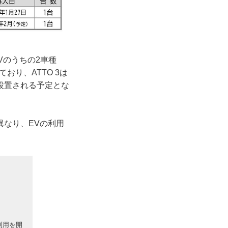
Vのうちの2車種
おり、ATTO 3は
設置される予定とな
なり、EVの利用
。
利用を開