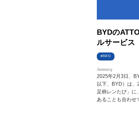
EV
電動
BYDのAT
電動
ルサービス
ライ
INFO
テク
2025年2月3日、
この
以下、BYD）は、
足柄レンたび」に、
運営
あることも合わせ
利用
プラ