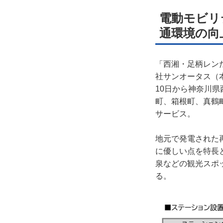
ライ
電動モビリ
通環境の向
お問
広告
「西湘・足柄レン
社サンオータス（本
10日から神奈川
町、箱根町、真鶴
サービス。
地元で発電された
に優しい点を特長
泉などの観光スポ
る。