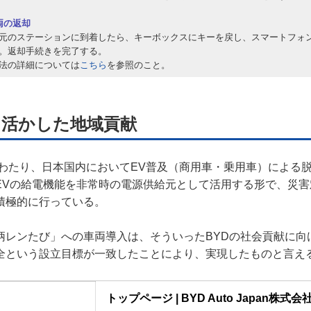
両の返却
元のステーションに到着したら、キーボックスにキーを戻し、スマートフォ
。返却手続きを完了する。
法の詳細については
こちら
を参照のこと。
を活かした地域貢献
くにわたり、日本国内においてEV普及（商用車・乗用車）による
EVの給電機能を非常時の電源供給元として活用する形で、災害
積極的に行っている。
柄レンたび」への車両導入は、そういったBYDの社会貢献に向
全という設立目標が一致したことにより、実現したものと言え
トップページ | BYD Auto Japan株式会