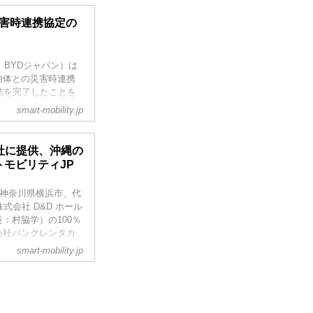
災害時連携協定の
以下、BYDジャパン）は
治体との災害時連携
結を完了したことを
smart-mobility.jp
会社に提供、沖縄の
トモビリティJP
本社：神奈川県横浜市、代
会社 D&D ホール
：村脇学）の100％
会社バンクレンタカ
）に計130台のドル
smart-mobility.jp
社の運営のもと、レン
を発表した。