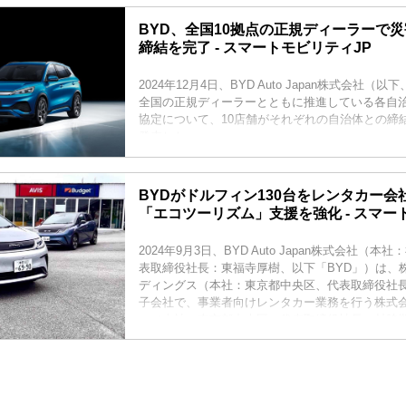
BYD、全国10拠点の正規ディーラーで
締結を完了 - スマートモビリティJP
2024年12月4日、BYD Auto Japan株式会社（
全国の正規ディーラーとともに推進している各自
協定について、10店舗がそれぞれの自治体との締
発表した。
BYDがドルフィン130台をレンタカー
「エコツーリズム」支援を強化 - スマー
2024年9月3日、BYD Auto Japan株式会社（
表取締役社長：東福寺厚樹、以下「BYD」）は、株式
ディングス（本社：東京都中央区、代表取締役社長
子会社で、事業者向けレンタカー業務を行う株式
ー（本社：東京都中央区、代表取締役社長：村脇学
フィン ロングレンジを導入、同社の関連子会社2
タカーとしての運用を8月29日より開始したこと