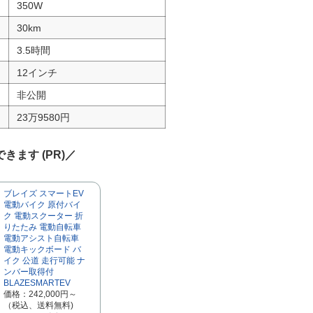
350W
30km
3.5時間
12インチ
非公開
23万9580円
きます (PR)／
ブレイズ スマートEV
電動バイク 原付バイ
ク 電動スクーター 折
りたたみ 電動自転車
電動アシスト自転車
電動キックボード バ
イク 公道 走行可能 ナ
ンバー取得付
BLAZESMARTEV
価格：242,000円～
（税込、送料無料)