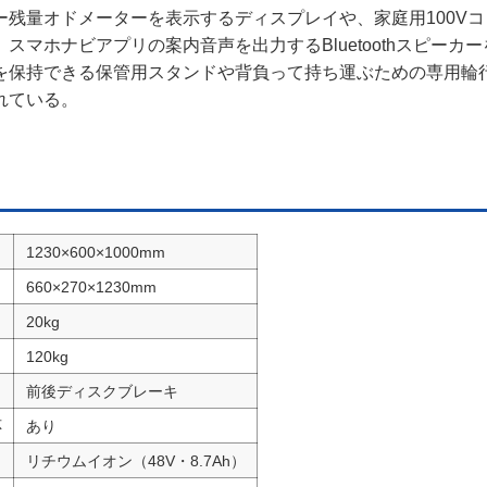
ー残量オドメーターを表示するディスプレイや、家庭用100V
スマホナビアプリの案内音声を出力するBluetoothスピーカ
を保持できる保管用スタンドや背負って持ち運ぶための専用輪
れている。
1230×600×1000mm
660×270×1230mm
20kg
120kg
前後ディスクブレーキ
応
あり
リチウムイオン（48V・8.7Ah）