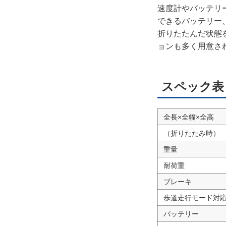
速度計やバッテリ
できるバッテリー、
折りたたんだ状態
ョンも多く用意さ
スペック表
全長×全幅×全高
（折りたたみ時）
重量
耐荷重
ブレーキ
歩道走行モード対
バッテリー