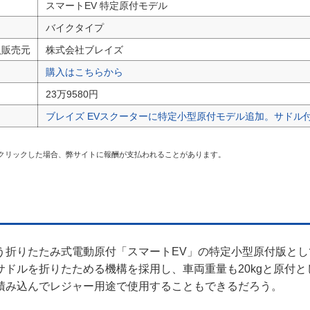
スマートEV 特定原付モデル
掲載について
バイクタイプ
入販売元
株式会社ブレイズ
購入はこちらから
23万9580円
ブレイズ EVスクーターに特定小型原付モデル追加。サドル
クリックした場合、弊サイトに報酬が支払われることがあります。
う折りたたみ式電動原付「スマートEV」の特定小型原付版とし
サドルを折りたためる機構を採用し、車両重量も20kgと原付
積み込んでレジャー用途で使用することもできるだろう。