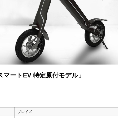
キックボード
フスタイル
ノロジー
メディアについて
会社
スマートEV 特定原付モデル」
規約
イバシーポリシー
ター名簿
ブレイズ
い合せ