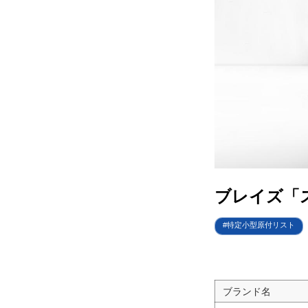
電動
ライ
テク
この
運営
ブレイズ「
利用
特定小型原付リスト
プラ
ライ
ブランド名
お問