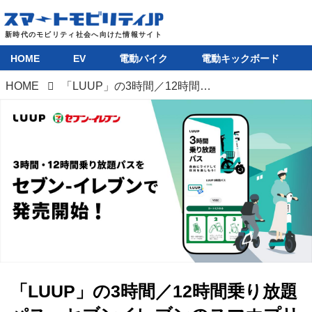
HOME
EV
電動バイク
電動キックボード
HOME
「LUUP」の3時間／12時間乗り放題パス、セブンイレブンのスマホプリペイドで購入可能に
HOME
「LUUP」の3時間／12時間乗り放題