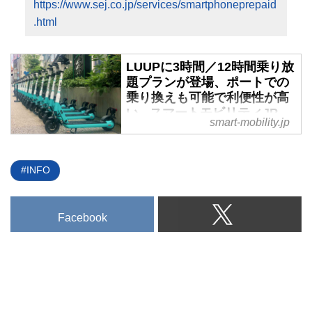
https://www.sej.co.jp/services/smartphoneprepaid
.html
LUUPに3時間／12時間乗り放
題プランが登場、ポートでの
乗り換えも可能で利便性が高
い - スマートモビリティJP
smart-mobility.jp
電動キックボードや電動アシスト
自転車のシェアリングサービスを
行っている「LUUP」が、2023年
INFO
8月30日（水）から2023年11月29
日（水）の期間限定で、長時間利
用向けの3時間パス／12時間パス
Facebook
の販売を開始した。ポート数も
4100カ所に増えているので利用
価値は高そうだ。