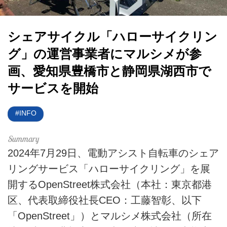
HOME
シェアサイクル「ハローサイクリン
EV
グ」の運営事業者にマルシメが参
画、愛知県豊橋市と静岡県湖西市で
電動バイク
サービスを開始
電動キックボード
INFO
ライフスタイル
テクノロジー
2024年7月29日、電動アシスト自転車のシェア
リングサービス「ハローサイクリング」を展
このメディアについて
開するOpenStreet株式会社（本社：東京都港
運営会社
区、代表取締役社長CEO：工藤智彰、以下
「OpenStreet」）とマルシメ株式会社（所在
利用規約