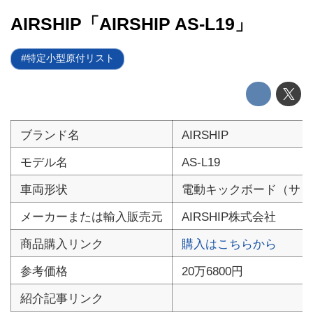
電動バイク
AIRSHIP「AIRSHIP AS-L19」
電動キックボード
特定小型原付リスト
ライフスタイル
テクノロジー
ブランド名
AIRSHIP
このメディアについて
モデル名
AS-L19
運営会社
車両形状
電動キックボード（サド
利用規約
メーカーまたは輸入販売元
AIRSHIP株式会社
プライバシーポリシー
商品購入リンク
購入はこちらから
参考価格
20万6800円
ライター名簿
紹介記事リンク
お問い合せ