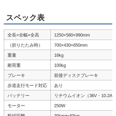
スペック表
全長×全幅×全高
1250×580×990mm
（折りたたみ時）
700×430×650mm
重量
16kg
耐荷重
100kg
ブレーキ
前後ディスクブレーキ
歩道走行モード対応
あり
バッテリー
リチウムイオン（36V・10.2Ah
モーター
250W
航続距離
30km〜40km