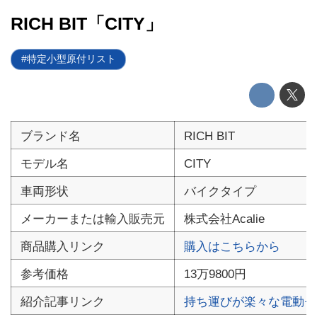
RICH BIT「CITY」
電動バイク
電動キックボード
特定小型原付リスト
ライフスタイル
テクノロジー
ブランド名
RICH BIT
このメディアについて
モデル名
CITY
車両形状
バイクタイプ
運営会社
メーカーまたは輸入販売元
株式会社Acalie
利用規約
商品購入リンク
購入はこちらから
プライバシーポリシー
参考価格
13万9800円
ライター名簿
紹介記事リンク
持ち運びが楽々な電動モビリテ