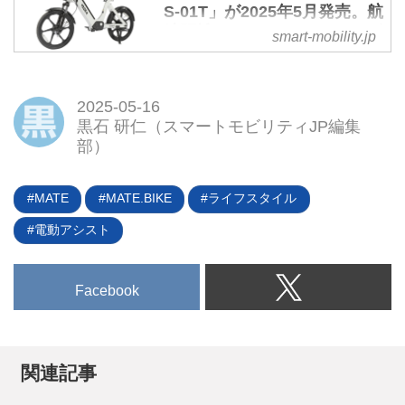
つの店頭にて、電動バイク「スマ
S-01T」が2025年5月発売。航
ートEV 特定原付モデル」の販売
続距離は70km - スマートモビ
smart-mobility.jp
を開始した。すでに同年3月15日
リティJP
からビックカメラグループでも販
2025年4月30日、ハセガワモビリ
売開始されており、家電量販店で
ティは新たな特定小型原付「S-
2025-05-16
の取り扱いが拡大している。
01T」を2025年5月12日に発売す
黒石 研仁（スマートモビリティJP編集
ると好評。同製品はドコモ・バイ
部）
クシェアのベースモデルであるた
め、車道走行モードのみを搭載
MATE
MATE.BIKE
ライフスタイル
し、航続距離70kmを確保してい
る点が特徴となる。
電動アシスト
Facebook
関連記事