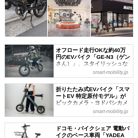
オフロード走行OKな約40万
円のEVバイク「GE-N3（ゲン
さん）」、スタイリッシュな
原付一種バイクとして登場 -
smart-mobility.jp
スマートモビリティJP
2025年3月14日、ダートフリーク
折りたたみ式EVバイク「スマ
は電動原付バイク「GE-N3（通
ートEV 特定原付モデル」が
称：ゲンさん）」を発売。車両区
ビックカメラ・ヨドバシカメ
分は原付一種で、販売価格は39万
ラの店頭で試乗＆購入可能に
smart-mobility.jp
6000円に設定される。
- スマートモビリティJP
2025年4月23日、ブレイズは、全
ドコモ・バイクシェア 電動バ
国のヨドバシカメラ店舗のうち6
イクのベース車両「YADEA