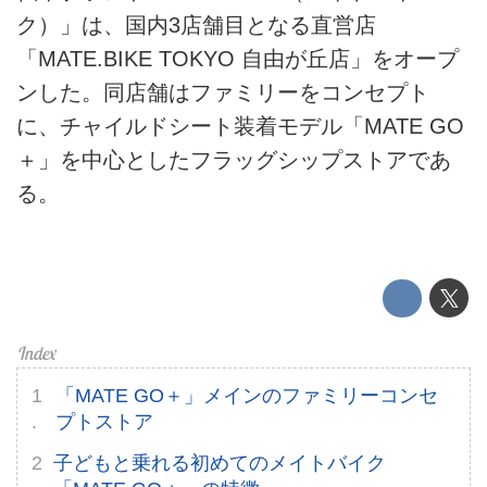
EV
ク）」は、国内3店舗目となる直営店
「MATE.BIKE TOKYO 自由が丘店」をオープ
電動バイク
ンした。同店舗はファミリーをコンセプト
電動キックボード
に、チャイルドシート装着モデル「MATE GO
＋」を中心としたフラッグシップストアであ
ライフスタイル
る。
テクノロジー
このメディアについて
運営会社
利用規約
「MATE GO＋」メインのファミリーコンセ
プトストア
プライバシーポリシー
子どもと乗れる初めてのメイトバイク
ライター名簿