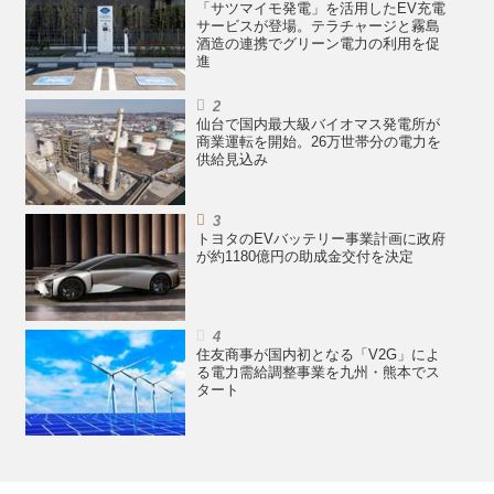
「サツマイモ発電」を活用したEV充電
サービスが登場。テラチャージと霧島
酒造の連携でグリーン電力の利用を促
進
仙台で国内最大級バイオマス発電所が
商業運転を開始。26万世帯分の電力を
供給見込み
トヨタのEVバッテリー事業計画に政府
が約1180億円の助成金交付を決定
住友商事が国内初となる「V2G」によ
る電力需給調整事業を九州・熊本でス
タート