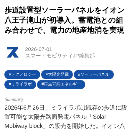
歩道設置型ソーラーパネルをイオン
八王子滝山が初導入。蓄電池との組
み合わせで、電力の地産地消を実現
2026-07-01
スマートモビリティJP編集部
HOME
EV
テクノロジー
太陽光発電
ソーラーパネル
電動バイク
ミライラボ
再生可能エネルギー
電動キックボード
2026年6月26日、ミライラボは既存の歩道に設
ライフスタイル
置可能な太陽光路面発電パネル「Solar
Mobiway block」の販売を開始した。イオン八
テクノロジー