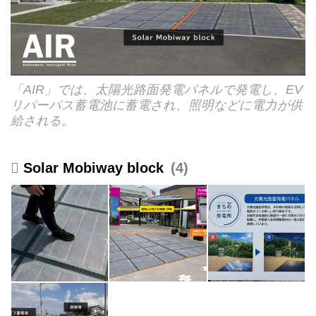
「AIR」では、太陽光路面発電パネルで発電し、EV
リパーパス蓄電池に蓄電され、照明などに電力が供
給される。
Solar Mobiway block
4