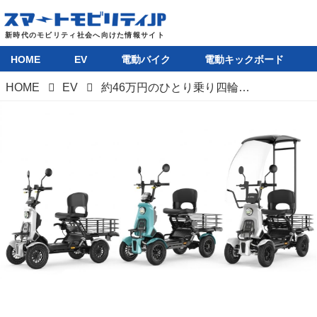
HOME
EV
電動バイク
電動キックボード
HOME
EV
約46万円のひとり乗り四輪EV「エレキャリー」が登場。航続距離130km、積載容量100L超、雨でも安心な風防モデルも選べる特定小型原付