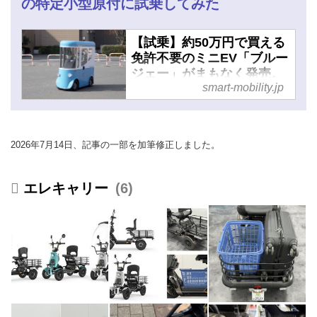
の特定小型原付に試乗してみた
【試乗】約50万円で買える
免許不要のミニEV「ブルー
ジェー」がまもなく発売。
smart-mobility.jp
自転車サイズの屋根付き四
輪特定小型原付で、FCEV
モデルも展開 - スマートモ
ビリティJP
2026年7月14日、記事の一部を加筆修正しました。
エレキャリー
6