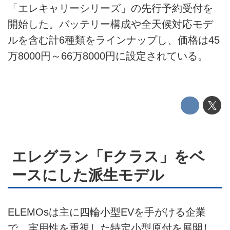
HOME
「エレキャリーシリーズ」の先行予約受付を
開始した。バッテリー構成や全天候対応モデ
EV
ルを含む計6種類をラインナップし、価格は45
万8000円～66万8000円に設定されている。
電動バイク
電動キックボード
ライフスタイル
テクノロジー
エレグラン「Fクラス」をベ
このメディアについて
ースにした派生モデル
運営会社
利用規約
ELEMOsは主に四輪小型EVを手がける企業
プライバシーポリシー
で、実用性を重視した特定小型原付を展開し