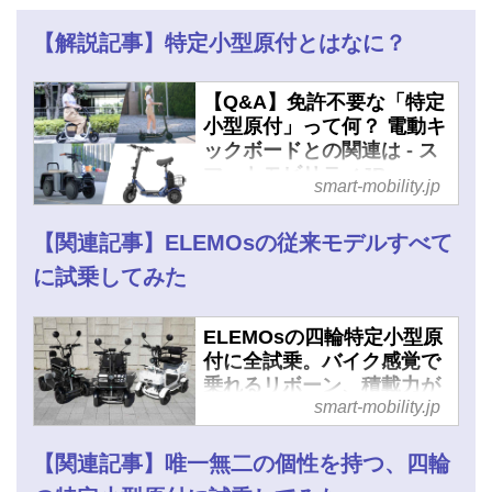
【解説記事】特定小型原付とはなに？
【Q&A】免許不要な「特定
小型原付」って何？ 電動キ
ックボードとの関連は - ス
マートモビリティJP
smart-mobility.jp
【関連記事】ELEMOsの従来モデルすべて
に試乗してみた
ELEMOsの四輪特定小型原
付に全試乗。バイク感覚で
乗れるリボーン、積載力が
smart-mobility.jp
自慢のエレカーゴ、航続距
離100kmを誇るエレポータ
ー - スマートモビリティJP
【関連記事】唯一無二の個性を持つ、四輪