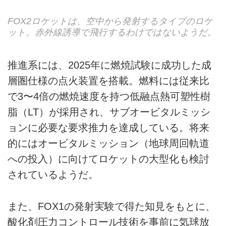
FOX2ロケットは、空中から発射するタイプのロケ
ット。赤外線誘導で飛行するわけではないようだ。
推進系には、2025年に燃焼試験に成功した成
層圏仕様の点火装置を搭載。燃料には従来比
で3〜4倍の燃焼速度を持つ低融点熱可塑性樹
脂（LT）が採用され、サブオービタルミッシ
ョンに必要な要求推力を達成している。将来
的にはオービタルミッション（地球周回軌道
への投入）に向けてロケットの大型化も検討
されているようだ。
また、FOX1の発射実験で得た知見をもとに、
酸化剤圧力コントロール技術を事前に気球放