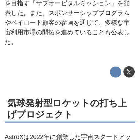
を目指す「サブオービタルミッション」を発
電動キックボード
表した。また、スポンサーシッププログラム
ライフスタイル
やペイロード顧客の参画を通じて、多様な宇
宙利用市場の開拓を進めていることも公表し
テクノロジー
た。
このメディアについて
運営会社
利用規約
プライバシーポリシー
気球発射型ロケットの打ち上
ライター名簿
げプロジェクト
お問い合せ
広告掲載について
AstroXは2022年に創業した宇宙スタートアッ