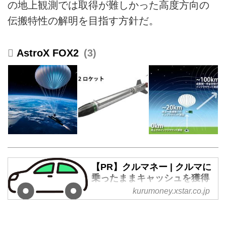
の地上観測では取得が難しかった高度方向の
伝搬特性の解明を目指す方針だ。
AstroX FOX2
3
【PR】クルマネー | クルマに
乗ったままキャッシュを獲得
kurumoney.xstar.co.jp
最短30秒で仮審査！売却代金を受
取りながら、車を使い続けられま
す。急なお金が必要なら、マイカ