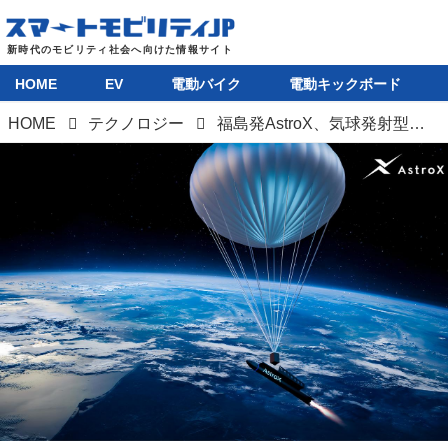
HOME
EV
電動バイク
電動キックボード
HOME
テクノロジー
福島発AstroX、気球発射型ロケット「FOX2」で2026年度中に宇宙空間到達へ