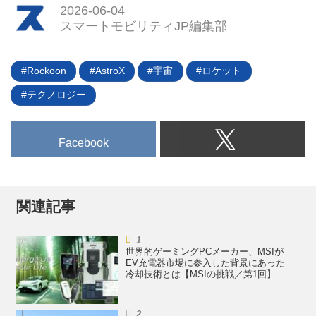
ーリースバック。車を使いながら
2026-06-04
お金を手元に。
スマートモビリティJP編集部
Rockoon
AstroX
宇宙
ロケット
テクノロジー
Facebook
関連記事
世界的ゲーミングPCメーカー、MSIが
EV充電器市場に参入した背景にあった
冷却技術とは【MSIの挑戦／第1回】