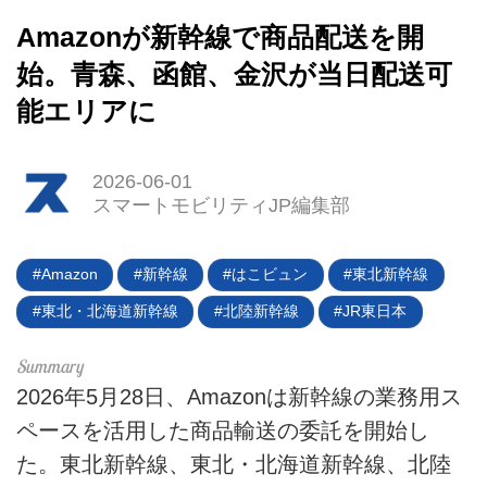
HOME
Amazonが新幹線で商品配送を開
始。青森、函館、金沢が当日配送可
EV
能エリアに
電動バイク
2026-06-01
電動キックボード
スマートモビリティJP編集部
ライフスタイル
Amazon
新幹線
はこビュン
東北新幹線
テクノロジー
東北・北海道新幹線
北陸新幹線
JR東日本
このメディアについて
運営会社
2026年5月28日、Amazonは新幹線の業務用ス
ペースを活用した商品輸送の委託を開始し
利用規約
た。東北新幹線、東北・北海道新幹線、北陸