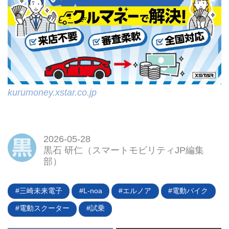
kurumoney.xstar.co.jp
2026-05-28
黒石 研仁（スマートモビリティJP編集
部）
三崎未来電子
L-noa
エルノア
電動バイク
電動スクーター
試乗