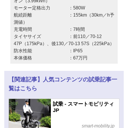
オン（3.99kWh）
モーター定格出力 ：580W
航続距離 ：155km（30km／h予
測値）
充電時間 ：7時間
タイヤサイズ ：前110／70-12
47P（175kPa）、後130／70-13 57S（225kPa）
防水性能 ：IP65
本体価格 ：67万円
【関連記事】人気コンテンツの試乗記事一
覧はこちら
試乗 - スマートモビリティ
JP
smart-mobility.jp