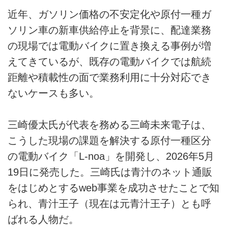
近年、ガソリン価格の不安定化や原付一種ガ
電動バイク
ソリン車の新車供給停止を背景に、配達業務
電動キックボード
の現場では電動バイクに置き換える事例が増
えてきているが、既存の電動バイクでは航続
ライフスタイル
距離や積載性の面で業務利用に十分対応でき
テクノロジー
ないケースも多い。
このメディアについて
三崎優太氏が代表を務める三崎未来電子は、
運営会社
こうした現場の課題を解決する原付一種区分
の電動バイク「L-noa」を開発し、2026年5月
利用規約
19日に発売した。三崎氏は青汁のネット通販
プライバシーポリシー
をはじめとするweb事業を成功させたことで知
られ、青汁王子（現在は元青汁王子）とも呼
ライター名簿
ばれる人物だ。