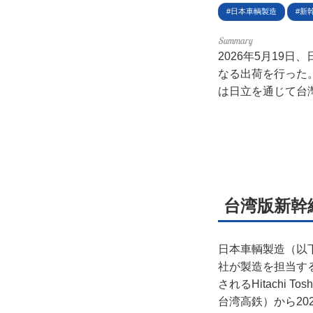
日本車輌製造
新
ライ
2026年5月19
お問
なる出荷を行った。
は日立を通じて台
広告
台湾版新幹
日本車輌製造（以
社が製造を担当す
されるHitachi T
台湾高鉄）から20