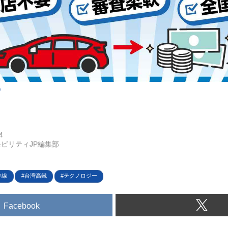
p
4
ビリティJP編集部
幹線
台灣高鐵
テクノロジー
Facebook