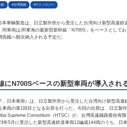
幹線
台灣高鐵
テクノロジー
ター名簿
日、日本車輌製造は、日立製作所から受注した台湾向け新型高速鉄
い合せ
同車両はJR東海の最新型新幹線「N700S」をベースとして
灣高鐵へ順次納入される予定だ。
掲載について
線にN700Sベースの新型車両が導入され
下、日本車両）は、日立製作所から受注した台湾向け新型高速
る車両の第1回目となる出荷を行った。今回の出荷は、日立製
oshiba Supreme Consortium（HTSC）が、台灣高速鐵路
23年5月に受注した新型高速鉄道車両12編成144両のうち、日