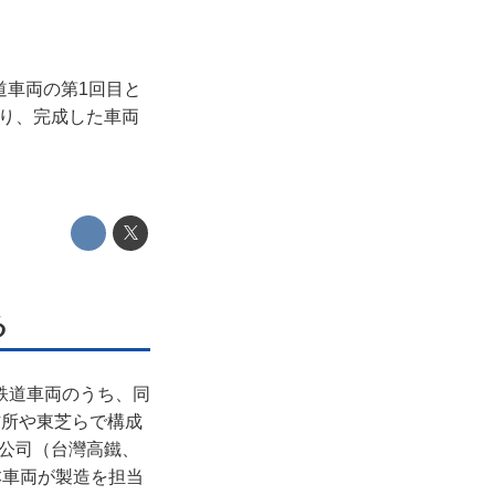
道車両の第1回目と
おり、完成した車両
る
鉄道車両のうち、同
作所や東芝らで構成
股份有限公司（台灣高鐵、
本車両が製造を担当