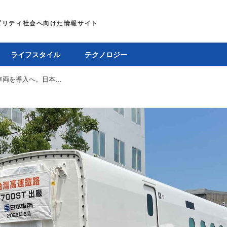
ライフスタイル
テクノロジー
台湾版新幹線が「N700S」ベースの新型車両を導入へ。日本車輌製造が台灣高鐵専用モデル「N700ST」を初出荷
E