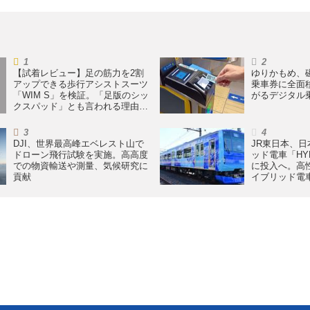
【試着レビュー】足の筋力を2割
ゆりかもめ、
アップできる歩行アシストスーツ
乗車券に全面
「WIM S」を検証。「足版のシッ
がるデジタル
クスパッド」とも言われる理由を
探る
DJI、世界最高峰エベレスト山で
JR東日本、
ドローン飛行試験を実施。高高度
ッド電車「HY
での物資輸送や測量、気候研究に
に投入へ。高
貢献
イブリッド電