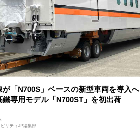
バイク
キックボード
フスタイル
ノロジー
メディアについて
が「N700S」ベースの新型車両を導入
鐵専用モデル「N700ST」を初出荷
会社
規約
4
ビリティJP編集部
イバシーポリシー