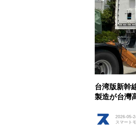
EV
電動
電動
ライ
テク
この
台湾版新幹線
製造が台灣高
運営
利用
2026-05-2
スマートモ
プラ