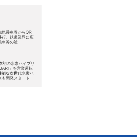
磁気乗車券からQR
移行。鉄道業界に広
乗車券の波
日本初の水素ハイブリ
BARI」を営業運転
性能な次世代水素ハ
車も開発スタート