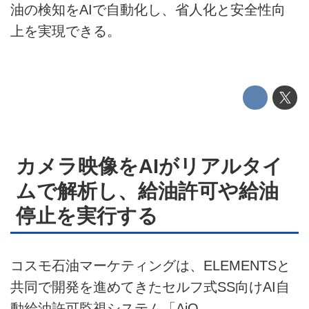
運営会社
油の検知をAIで自動化し、省人化と安全性向
上を実現できる。
利用規約
プライバシーポリシー
ライター名簿
お問い合せ
カメラ映像をAIがリアルタイ
広告掲載について
ムで解析し、給油許可や給油
停止を実行する
コスモ石油マーケティングは、ELEMENTSと
共同で開発を進めてきたセルフ式SS向けAI自
動給油許可監視システム「AiQ