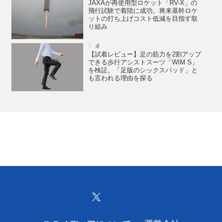
JAXAが再使用型ロケット「RV-X」の
飛行試験で着陸に成功。将来基幹ロケ
ットの打ち上げコスト低減を目指す取
り組み
【試着レビュー】足の筋力を2割アップ
できる歩行アシストスーツ「WIM S」
を検証。「足版のシックスパッド」と
も言われる理由を探る