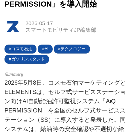
PERMISSION」を導入開始
2026-05-17
スマートモビリティJP編集部
HOME
コスモ石油
AI
テクノロジー
EV
ガソリンスタンド
電動バイク
電動キックボード
2026年5月8日、コスモ石油マーケティングと
ELEMENTSは、セルフ式サービスステーショ
ライフスタイル
ン向けAI自動給油許可監視システム「AiQ
テクノロジー
PERMISSION」を全国のセルフ式サービスス
テーション（SS）に導入すると発表した。同
このメディアについて
システムは、給油時の安全確認や不適切な給