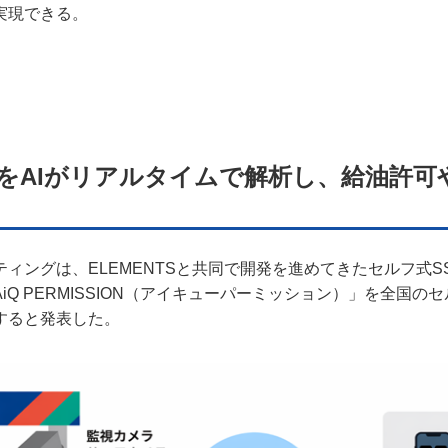
実現できる。
イバシーポリシー
ター名簿
い合せ
をAIがリアルタイムで解析し、給油許可
掲載について
ィングは、ELEMENTSと共同で開発を進めてきたセルフ式S
iQ PERMISSION（アイキューパーミッション）」を全国の
すると発表した。