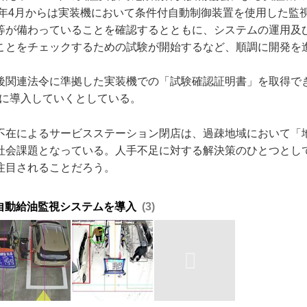
26年4月からは実装機において条件付自動制御装置を使用した監
等が備わっていることを確認するとともに、システムの運用及
ことをチェックするための試験が開始するなど、順調に開発を
後関連法令に準拠した実装機での「試験確認証明書」を取得で
Sに導入していくとしている。
不在によるサービスステーション閉店は、過疎地域において「
社会課題となっている。人手不足に対する解決策のひとつとして
注目されることだろう。
I自動給油監視システムを導入
3