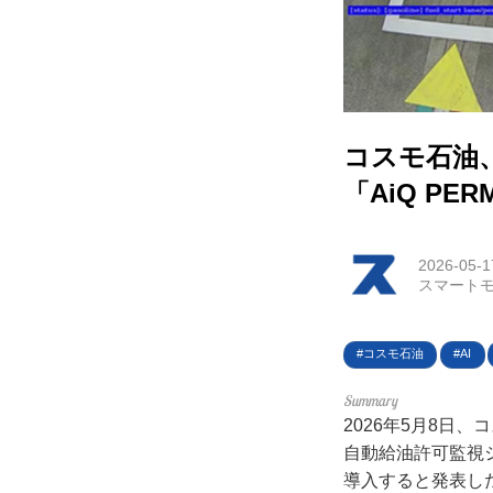
HOM
EV
電動
コスモ石油
電動
「AiQ PE
ライ
2026-05-1
スマートモ
テク
この
コスモ石油
AI
運営
2026年5月8日
自動給油許可監視シ
利用
導入すると発表し