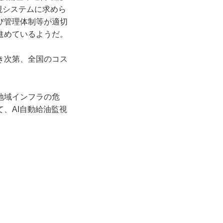
視システムに求めら
び管理体制等が適切
進めているようだ。
き次第、全国のコス
地域インフラの危
、AI自動給油監視