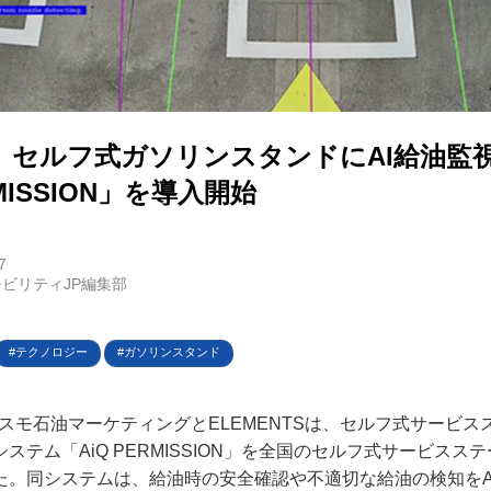
E
バイク
、セルフ式ガソリンスタンドにAI給油監
キックボード
RMISSION」を導入開始
フスタイル
7
ビリティJP編集部
ノロジー
メディアについて
テクノロジー
ガソリンスタンド
会社
、コスモ石油マーケティングとELEMENTSは、セルフ式サービス
ステム「AiQ PERMISSION」を全国のセルフ式サービスス
規約
た。同システムは、給油時の安全確認や不適切な給油の検知をA