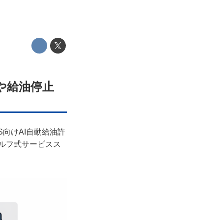
や給油停止
S向けAI自動給油許
セルフ式サービスス