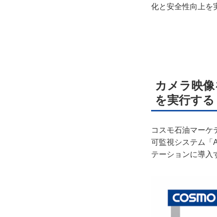
化と安全性向上を
プラ
ライ
お問
カメラ映像
広告
を実行する
コスモ石油マーケテ
可監視システム「A
テーションに導入