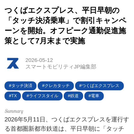
つくばエクスプレス、平日早朝の
「タッチ決済乗車」で割引キャンペ
ーンを開始。オフピーク通勤促進施
HOME
策として7月末まで実施
EV
電動バイク
2026-05-12
スマートモビリティJP編集部
電動キックボード
タッチ決済
クレカタッチ
つくばエクスプレス
ライフスタイル
TX
ライフスタイル
鉄道
電車
テクノロジー
このメディアについて
2026年5月11日、つくばエクスプレスを運行す
る首都圏新都市鉄道は、平日早朝に「タッチ
運営会社