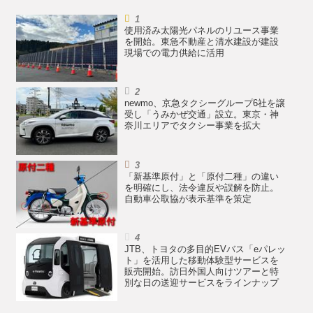
使用済み太陽光パネルのリユース事業
を開始。東急不動産と清水建設が建設
現場での電力供給に活用
newmo、京急タクシーグループ6社を譲
受し「うみかぜ交通」設立。東京・神
奈川エリアでタクシー事業を拡大
「新基準原付」と「原付二種」の違い
を明確にし、法令違反や誤解を防止。
自動車公取協が表示基準を策定
JTB、トヨタの多目的EVバス「eパレッ
ト」を活用した移動体験型サービスを
販売開始。訪日外国人向けツアーと特
別な日の送迎サービスをラインナップ