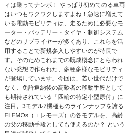
ィは乗ってナンボ！ やっぱり初めてのる車両
電動バイク
はいつもワクワクしますよね！急速に増えて
いる電動モビリティは、走るために必要なモ
電動キックボード
ーター・バッテリー・タイヤ・制御システム
ライフスタイル
などのサプライヤーが多くあり、これらを活
用することで新規参入しやすいのが特長で
テクノロジー
す。そのためこれまでの既成概念にとらわれ
このメディアについて
ない発想で作られた、多種多様なモビリティ
が登場しています。今回は、若い世代だけで
運営会社
なく、免許返納後の高齢者の移動手段として
利用規約
も期待されている「四輪の特定小型原付」に
注目。3モデル7機種ものラインナップを誇る
プライバシーポリシー
ELEMOs（エレモーズ）の各モデルを、高齢
の父の移動手段としても使えるのか？ という
ライター名簿