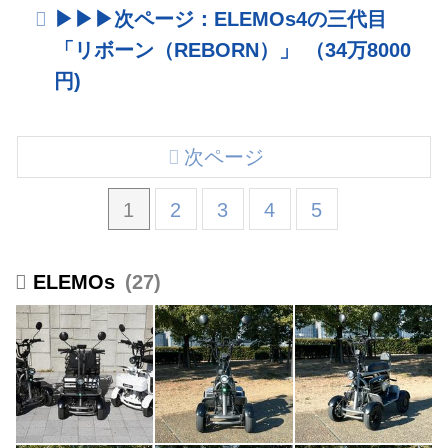
▶︎▶︎▶︎次ページ：ELEMOs4の三代目
「リボーン（REBORN）」 （34万8000
円)
次ページ
1
2
3
4
5
ELEMOs
27