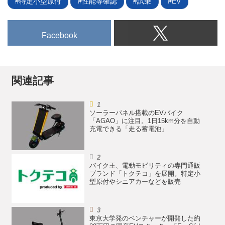
特定小型原付
性能等確認
試乗
EV
Facebook
関連記事
ソーラーパネル搭載のEVバイク
「AGAO」に注目。1日15km分を自動
充電できる「走る蓄電池」
バイク王、電動モビリティの専門通販
ブランド「トクテコ」を展開。特定小
型原付やシニアカーなどを販売
東京大学発のベンチャーが開発した約