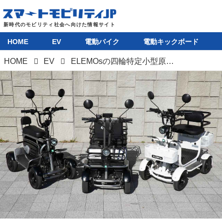
HOME
EV
電動バイク
電動キックボード
HOME
EV
ELEMOsの四輪特定小型原付に全試乗。バイク感覚で乗れるリボーン、積載力が自慢のエレカーゴ、航続距離100kmを誇るエレポーター