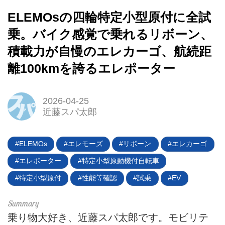
ELEMOsの四輪特定小型原付に全試
乗。バイク感覚で乗れるリボーン、
積載力が自慢のエレカーゴ、航続距
離100kmを誇るエレポーター
2026-04-25
近藤スパ太郎
ELEMOs
エレモーズ
リボーン
エレカーゴ
エレポーター
特定小型原動機付自転車
特定小型原付
性能等確認
試乗
EV
HOME
乗り物大好き、近藤スパ太郎です。モビリテ
EV