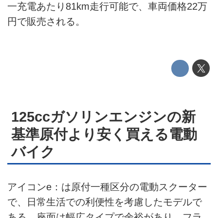
一充電あたり81km走行可能で、車両価格22万
運営会社
円で販売される。
利用規約
プライバシーポリシー
ライター名簿
お問い合せ
125ccガソリンエンジンの新
基準原付より安く買える電動
広告掲載について
バイク
アイコンe：は原付一種区分の電動スクーター
で、日常生活での利便性を考慮したモデルで
ある。座面は幅広タイプで余裕があり、フラ