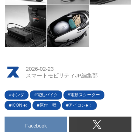
2026-02-23
スマートモビリティJP編集部
ホンダ
電動バイク
電動スクーター
ICON e:
原付一種
アイコンe：
Facebook