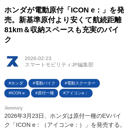
ホンダが電動原付「ICON e：」を発
売。新基準原付より安くて航続距離
81km＆収納スペースも充実のバイ
ク
HOME
2026-02-23
EV
スマートモビリティJP編集部
電動バイク
ホンダ
電動バイク
電動スクーター
電動キックボード
ICON e:
原付一種
アイコンe：
ライフスタイル
テクノロジー
2026年3月23日、ホンダは原付一種のEVバイ
ク「ICON e：（アイコンe：）」を発売する。
このメディアについて