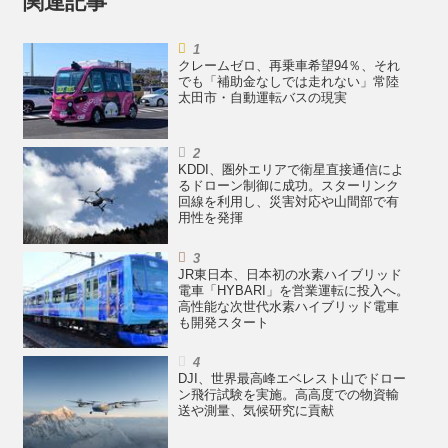
関連記事
クレームゼロ、再乗車希望94％、それ
でも「補助金なしでは走れない」常陸
太田市・自動運転バスの現実
KDDI、圏外エリアで衛星直接通信によ
るドローン制御に成功。スターリンク
回線を利用し、災害対応や山間部で有
用性を発揮
JR東日本、日本初の水素ハイブリッド
電車「HYBARI」を営業運転に投入へ。
高性能な次世代水素ハイブリッド電車
も開発スタート
DJI、世界最高峰エベレスト山でドロー
ン飛行試験を実施。高高度での物資輸
送や測量、気候研究に貢献