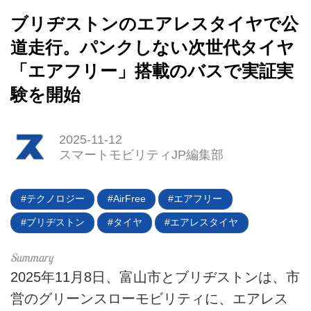
ブリヂストンのエアレスタイヤで公
道走行。パンクしない次世代タイヤ
「エアフリー」搭載のバスで実証実
HOME
験を開始
EV
2025-11-12
電動バイク
スマートモビリティJP編集部
電動キックボード
テクノロジー
AirFree
エアフリー
ライフスタイル
ブリヂストン
タイヤ
エアレスタイヤ
テクノロジー
このメディアについて
2025年11月8日、富山市とブリヂストンは、市
営のグリーンスローモビリティに、エアレス
運営会社