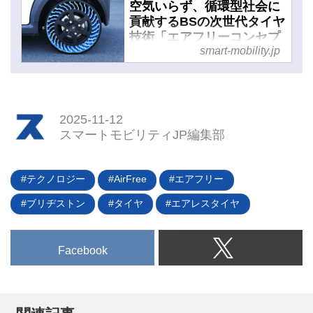
空気いらず、循環型社会に
貢献するBSの次世代タイヤ
技術「エアフリーコンセプ
smart-mobility.jp
ト」に初試乗 - スマートモ
ビリティJP
2025-11-12
スマートモビリティJP編集部
テクノロジー
AirFree
エアフリー
ブリヂストン
タイヤ
エアレスタイヤ
Facebook