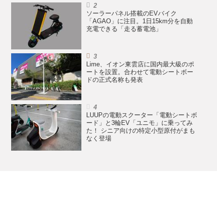
ソーラーパネル搭載のEVバイク
「AGAO」に注目。1日15km分を自動
充電できる「走る蓄電池」
Lime、イオン東雲店に国内最大級のポ
ートを設置。合わせて電動シートボー
ドの正式名称も発表
LUUPの電動スクーター「電動シートボ
ード」と3輪EV「ユニモ」に乗ってみ
た！ シニア向けの特定小型原付がまも
なく登場