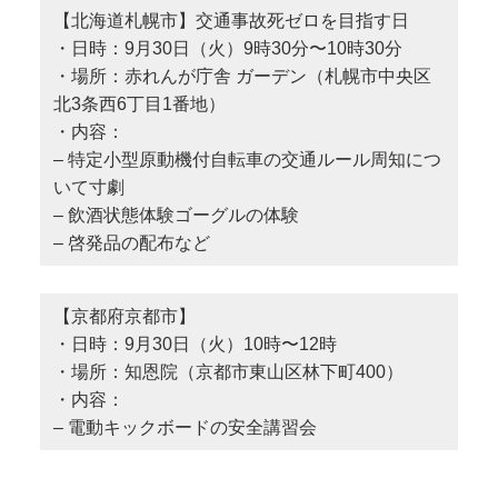
【北海道札幌市】交通事故死ゼロを目指す日
・日時：9月30日（火）9時30分〜10時30分
・場所：赤れんが庁舎 ガーデン（札幌市中央区
北3条⻄6丁⽬1番地）
・内容：
– 特定小型原動機付自転車の交通ルール周知につ
いて寸劇
– 飲酒状態体験ゴーグルの体験
– 啓発品の配布など
【京都府京都市】
・日時：9月30日（火）10時〜12時
・場所：知恩院（京都市東山区林下町400）
・内容：
– 電動キックボードの安全講習会