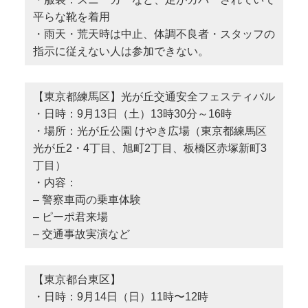
平らな靴を着用
・雨天・荒天時は中止、体調不良者・スタッフの
指示に従えない人は参加できない。
【東京都練馬区】光が丘交通安全フェスティバル
・日時：9月13日（土）13時30分～16時
・場所：光が丘公園 けやき広場（東京都練馬区
光が丘2・4丁目、旭町2丁目、板橋区赤塚新町3
丁目）
・内容：
– 警察車両の乗車体験
– ピーポ君来場
– 交通事故実演など
【東京都台東区】
・日時：9月14日（日）11時〜12時