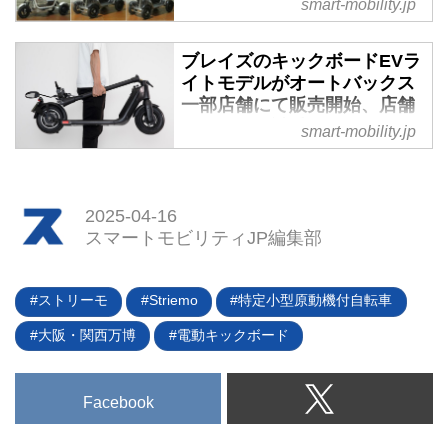
ィJP
smart-mobility.jp
した。安全講習や走行練習を受け
2024年12月24日、国土交通省は
ながら、電動バイクや3輪スクー
電動キックボードなど特定小型原
ブレイズのキックボードEVラ
ターなど20種類を超える電動モビ
動機付自転車（特定小型原付）の
イトモデルがオートバックス
リティに試乗体験できる施設だ。
市場抜取検査の結果を更新し、6
一部店舗にて販売開始、店舗
車種を保安基準不適合モデルとし
によっては試乗も - スマート
smart-mobility.jp
モビリティJP
て追加した。該当車種は新車の販
売が中止されるが、すでに販売さ
ブレイズの電動キックボード
れた車両についてはメーカーごと
「KICKBOARD EV Liteモデル
2025-04-16
に対応が分かれるという。--※こ
（キックボードEV ライトモデ
スマートモビリティJP編集部
の記事はウェブサイト「webオー
ル）」が、全国のオートバックス
トバイ」で2024年12月27日に公
グループ一部店舗で2024年12月
開されたものを一部編集し転載し
24日に販売開始された。同モデル
ストリーモ
Striemo
特定小型原動機付自転車
ています。
は16歳以上が免許不要で乗れる特
大阪・関西万博
電動キックボード
定小型原付区分の製品となる。※
この記事はウェブサイト「webオ
ートバイ」で2024年12月26日に
Facebook
公開されたものを一部編集し転載
しています。