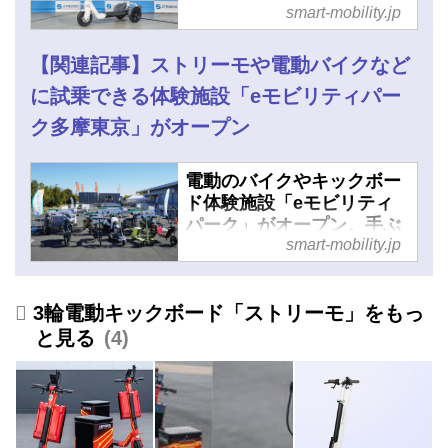
smart-mobility.jp
を考察する - スマートモビ
リティJP
【関連記事】ストリーモや電動バイクなど
に試乗できる体験施設「eモビリティパー
ク多摩東京」がオープン
電動のバイクやキックボー
ド体験施設「eモビリティ
パーク」がオープン。手ぶ
smart-mobility.jp
ら、無免許でも利用可能な
常設コース - スマートモビ
リティJP
3輪電動キックボード「ストリーモ」をもっ
と見る
4