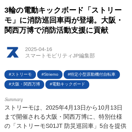
3輪の電動キックボード「ストリー
モ」に消防巡回車両が登場。大阪・
関西万博で消防活動支援に貢献
HOME
2025-04-16
スマートモビリティJP編集部
EV
電動バイク
ストリーモ
Striemo
特定小型原動機付自転車
大阪・関西万博
電動キックボード
電動キックボード
ライフスタイル
ストリーモは、2025年4月13日から10月13日
テクノロジー
まで開催される大阪・関西万博に、特別仕様
の「ストリーモS01JT 防災巡回車」5台を提供
このメディアについて