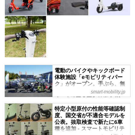
電動のバイクやキックボード
体験施設「eモビリティパー
ク」がオープン。手ぶら、無
免許でも利用可能な常設コー
smart-mobility.jp
ス - スマートモビリティJP
2024年11月29日、株式会社キズ
特定小型原付の性能等確認制
キが「イオンモールむさし村山
度、国交省が不適合モデルを
つむぐひろば」に、国内初の常設
公表。抜取検査で新たに6車
型電動モビリティ体験施設「eモ
種を追加 - スマートモビリテ
ビリティパーク多摩東京」を開設