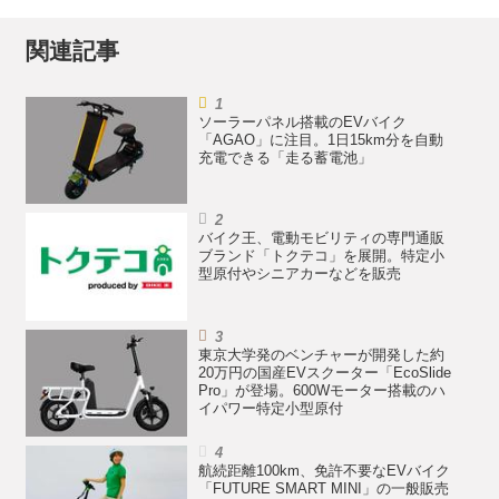
関連記事
ソーラーパネル搭載のEVバイク
「AGAO」に注目。1日15km分を自動
充電できる「走る蓄電池」
バイク王、電動モビリティの専門通販
ブランド「トクテコ」を展開。特定小
型原付やシニアカーなどを販売
東京大学発のベンチャーが開発した約
20万円の国産EVスクーター「EcoSlide
Pro」が登場。600Wモーター搭載のハ
イパワー特定小型原付
航続距離100km、免許不要なEVバイク
「FUTURE SMART MINI」の一般販売