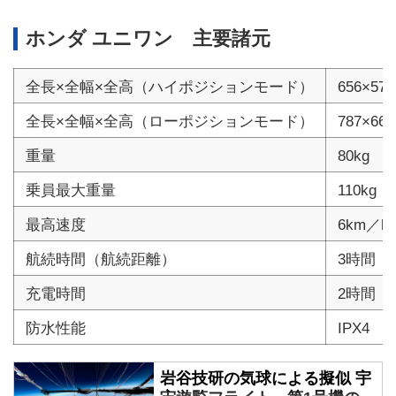
ホンダ ユニワン 主要諸元
全長×全幅×全高（ハイポジションモード）
656×57
全長×全幅×全高（ローポジションモード）
787×66
重量
80kg
乗員最大重量
110kg
最高速度
6km／h
航続時間（航続距離）
3時間（1
充電時間
2時間
防水性能
IPX4
岩谷技研の気球による擬似 宇