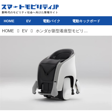
HOME
EV
電動バイク
電動キックボード
HOME
EV
ホンダが新型着座型モビリティ「UNI-ONE」を大阪・関西万博で初公開。試乗体験も実施予定