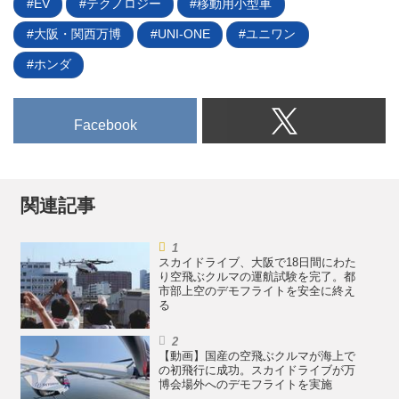
港と共同開発し、日本航空が全面
EV
テクノロジー
移動用小型車
協力している。
大阪・関西万博
UNI-ONE
ユニワン
ホンダ
Facebook
関連記事
スカイドライブ、大阪で18日間にわた
り空飛ぶクルマの運航試験を完了。都
市部上空のデモフライトを安全に終え
る
【動画】国産の空飛ぶクルマが海上で
の初飛行に成功。スカイドライブが万
博会場外へのデモフライトを実施