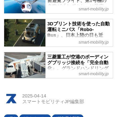
宙遊覧フライト、第1号機の
名称が「かざぶね」に決定。
smart-mobility.jp
2025年6月以降の打ち上げを
目指す - スマートモビリティ
JP
3Dプリント技術を使った自動
運転ミニバス「Robo-
2025年4月1日、岩谷技研はガス
Bus」、日本上陸の日も近
気球による宇宙遊覧事業化（※）
い？【あなたの知らないEV】
smart-mobility.jp
プロジェクト「OPEN
- スマートモビリティJP
UNIVERSE PROJECT」に用い
中国スタートアップ「PIX
る商用第1号機の名称を「かざぶ
三菱重工が空港のボーディン
Moving」と日本のITシステム大手
ね」に決定したと発表した。※実
グブリッジ接続を「完全自動
「TIS」が手を組んだことで始ま
際には宇宙ではなく成層圏までの
化」。グランドハンドリング
った、自動運転ミニバス「Robo-
の省力化に一歩前進 - スマー
smart-mobility.jp
飛行である。
Bus」の事業。自動運転レベル4
トモビリティJP
による6人乗りの小さなシャトル
2025年春、三菱重工グループの
バスだが、すでに国内大手企業か
三菱重工交通・建設エンジニアリ
2025-04-14
らの受注も獲得しており、国内で
ング（MHI-TC）は、旅客搭乗橋
スマートモビリティJP編集部
の生産も開始。そう遠くない将来
（PBB）の「完全自動装着システ
にその姿が見られるようになりそ
ム」を販売開始する。成田国際空
うだ。