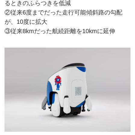
るときのふらつきを低減
②従来6度までだった走行可能傾斜路の勾配
が、10度に拡大
③従来8kmだった航続距離を10kmに延伸