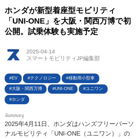
ホンダが新型着座型モビリティ
「UNI-ONE」を大阪・関西万博で初
公開。試乗体験も実施予定
2025-04-14
HOME
スマートモビリティJP編集部
EV
EV
テクノロジー
移動用小型車
電動バイク
大阪・関西万博
UNI-ONE
ユニワン
電動キックボード
ホンダ
ライフスタイル
2025年4月11日、ホンダはハンズフリーパーソ
テクノロジー
ナルモビリティ「UNI-ONE（ユニワン）」の