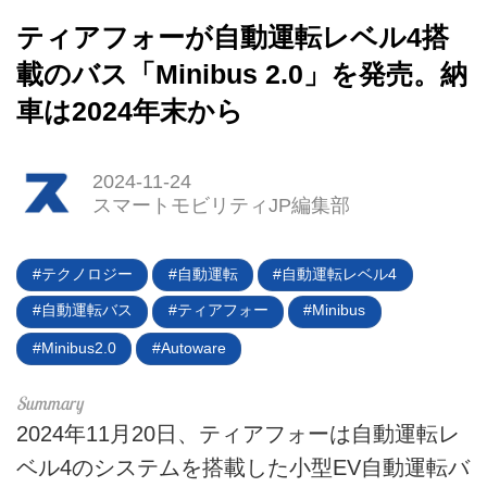
ティアフォーが自動運転レベル4搭
載のバス「Minibus 2.0」を発売。納
車は2024年末から
HOME
EV
2024-11-24
スマートモビリティJP編集部
電動バイク
テクノロジー
自動運転
自動運転レベル4
電動キックボード
自動運転バス
ティアフォー
Minibus
ライフスタイル
Minibus2.0
Autoware
テクノロジー
このメディアについて
2024年11月20日、ティアフォーは自動運転レ
ベル4のシステムを搭載した小型EV自動運転バ
運営会社