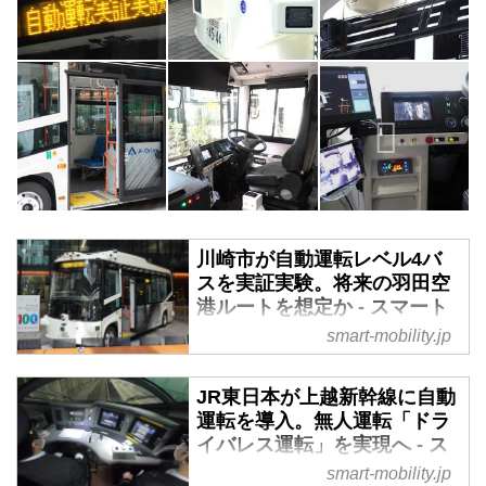
川崎市が自動運転レベル4バ
スを実証実験。将来の羽田空
港ルートを想定か - スマート
モビリティJP
smart-mobility.jp
2024年8月2日、神奈川県川崎市
は2027年度に自動運転レベル4で
JR東日本が上越新幹線に自動
運行するバス実装に向けて、
運転を導入。無人運転「ドラ
2025年1月から実証実験を開始す
イバレス運転」を実現へ - ス
ることを発表。川崎駅や多摩川ス
マートモビリティJP
smart-mobility.jp