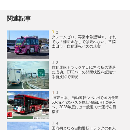
関連記事
クレームゼロ、再乗車希望94％、それ
でも「補助金なしでは走れない」常陸
太田市・自動運転バスの現実
自動運転トラックでETC料金所の通過
に成功。ETCバーの開閉状況を認識す
る新技術で実現
JR東日本、自動運転レベル4で国内最速
60km／hのバスを気仙沼線BRTに導入
へ。2028年度には一般道での運行を目
指す
国内初となる自動運転トラックの有人