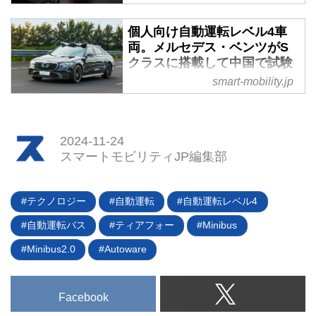
カイブリッジなど往来の多い路線
2024年9月10日、JR東日本は上越
をとおるルート設定、導入車両に
新幹線にドライバレス運転を導入
個人向け自動運転レベル4車
ついても公表した。（タイトル写
すると発表した。2028年度に長
両。メルセデス・ベンツがS
真は従来型。自動運転レベル4の
岡駅～新潟新幹線車両センター間
クラスに搭載して中国で試験
システムを搭載した新型は現在開
（60.8km）の営業列車と回送列
開始 - スマートモビリティJP
smart-mobility.jp
発中）
車の自動運転（GOA2）、および
2024年8月8日、メルセデス・ベ
2029年度に新潟駅～新潟新幹線
ンツAGは自動運転レベル4のシス
車両センター間（5.1km）の回送
テムを搭載したSクラスを開発、
2024-11-24
列車のドライバレス運転
自動運転技術を開発するスタート
スマートモビリティJP編集部
（GOA4）導入を目指すという。
アップ「WeRide（ウィーライド
鉄道の自動運転レベルは運輸係員
／中国）」と共同で、北京市内で
の乗務形態で決まる
同車両による試験実施の許可を取
テクノロジー
自動運転
自動運転レベル4
自動車においては、自動運転技術
得したことを発表。自動運転レベ
の開発で各社が競争を繰り広げて
自動運転バス
ティアフォー
Minibus
ル4車両の個人販売に向けて加速
いるが、鉄道分野においても同様
したことになる。
Minibus2.0
Autoware
に自動運転技術の導入が急ピッチ
で進め...
Facebook