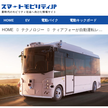
HOME
EV
電動バイク
電動キックボード
HOME
テクノロジー
ティアフォーが自動運転レベル4搭載のバス「Minibus 2.0」を発売。納車は2024年末から