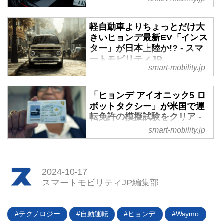
2024年4月25日、ヒョンデモビリ
ティジャパン（Hyundai Mobility
軽自動車よりちょっとだけ大
Japan）はハッチバックEVの
きいヒョンデ最新EV「インス
IONIQ 5をベースにした新たなス
ター」が日本上陸か!? - スマ
ポーツモデル「IONIQ 5 N」を日
ートモビリティJP
smart-mobility.jp
本市場で発表。まずは50台限定の
2024年6月28日から始まった2024
ファーストエディションを発売す
年釜山モビリティショーで、ヒョ
るという。車両価格は900万円前
「ヒョンデ アイオニック5 ロ
ンデがSUVのEV、「インスター
後になる見込みだ。
ボットタクシー」が米国で運
（Inster）」を初披露した。欧州A
転免許の模擬試験をクリア -
セグメントに該当し、日本の軽自
スマートモビリティJP
smart-mobility.jp
動車よりもわずかに大きなサブコ
ンパクトサイズ。今夏に韓国で発
2024年4月5日（ソウル時間）、
売開始され、欧州、中東、アジア
ヒョンデは自律運転の技術開発パ
太平洋地域で順次発売を予定して
ートナーであるMotionalが開発し
2024-10-17
いる。
た自動運転車両「IONIQ 5（アイ
スマートモビリティJP編集部
オニック ファイブ）ロボットタ
クシー」が、米国の運転免許試験
と同様の模擬テストに合格したと
テクノロジー
自動運転
ヒョンデ
Waymo