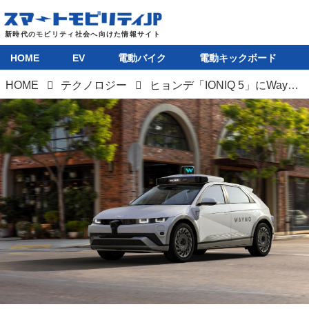
HOME
EV
電動バイク
電動キックボード
HOME
テクノロジー
ヒョンデ「IONIQ 5」にWaymoの自動運転技術を搭載。ロボタクシーとして運用へ