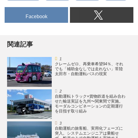
発表した。なお、試験の様子はヒ
ョンデ公式YouTubeにて公開され
ており、ロボットタクシーはラス
Facebook
ベガスの一部エリアで実際に利用
できる。
関連記事
クレームゼロ、再乗車希望94％、それ
でも「補助金なしでは走れない」常陸
太田市・自動運転バスの現実
自動運転トラック×貨物鉄道を組み合わ
せた輸送実証を九州〜関東間で実施。
モーダルコンビネーションの定期運行
を目指す取り組み
自動運航の旅客船、実用化フェーズに
突入。システムエンジニアは乗船せ