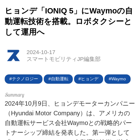
ヒョンデ「IONIQ 5」にWaymoの自
動運転技術を搭載。ロボタクシーと
HOME
して運用へ
EV
2024-10-17
電動バイク
スマートモビリティJP編集部
電動キックボード
テクノロジー
自動運転
ヒョンデ
Waymo
ライフスタイル
テクノロジー
2024年10月9日、ヒョンデモーターカンパニー
（Hyundai Motor Company）は、アメリカの
このメディアについて
自動運転サービス会社Waymoとの戦略的パー
運営会社
トナーシップ締結を発表した。第一弾として