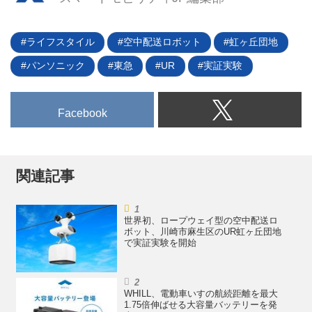
モーターショーに代わって開催さ
れた「JAPAN MOBILITY
ライフスタイル
空中配送ロボット
虹ヶ丘団地
SHOW（JMS）」のビジネス向け
イベントで、今後は隔年で一般向
パンソニック
東急
UR
実証実験
け、ビジネス向けが行われる。ス
ズキブースでは、水素燃料電池荷
役運搬車、「SUZU-RIDE」、
Facebook
「SUZU-CARGO」が出品される
という。
次世代モビリティを出品してパー
トナー企業を募集す...
関連記事
世界初、ロープウェイ型の空中配送ロ
ボット、川崎市麻生区のUR虹ヶ丘団地
で実証実験を開始
WHILL、電動車いすの航続距離を最大
1.75倍伸ばせる大容量バッテリーを発