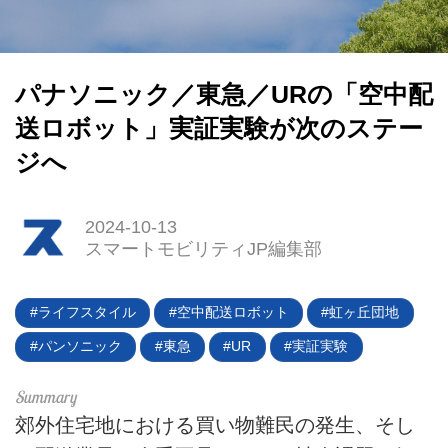
パナソニック／東急／URの「空中配
送ロボット」実証実験が次のステー
ジへ
2024-10-13
スマートモビリティJP編集部
ライフスタイル
空中配送ロボット
虹ヶ丘団地
パンソニック
東急
UR
実証実験
郊外住宅地における買い物難民の発生、そし
HOME