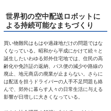
ライター名簿
世界初の空中配送ロボットに
お問い合せ
よる持続可能なまちづくり
広告掲載について
買い物難民はもはや過疎地だけの問題ではな
くなっている。昭和から平成にかけて続々と
誕生したいわゆる郊外住宅地では、住民の高
齢化や免許証の返納、バス便の減少や路線の
廃止、地元商店の廃業が止まらない。さらに
は配送を担うドライバーの人手不足問題も絡
んで、郊外に暮らす人々の日常生活に与える
影響が日増しに大きくなっている。