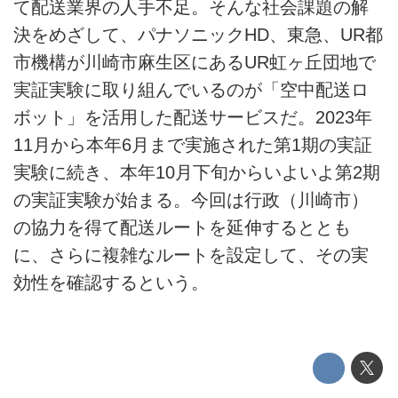
て配送業界の人手不足。そんな社会課題の解
決をめざして、パナソニックHD、東急、UR都
EV
市機構が川崎市麻生区にあるUR虹ヶ丘団地で
電動バイク
実証実験に取り組んでいるのが「空中配送ロ
ボット」を活用した配送サービスだ。2023年
電動キックボード
11月から本年6月まで実施された第1期の実証
ライフスタイル
実験に続き、本年10月下旬からいよいよ第2期
の実証実験が始まる。今回は行政（川崎市）
テクノロジー
の協力を得て配送ルートを延伸するととも
このメディアについて
に、さらに複雑なルートを設定して、その実
効性を確認するという。
運営会社
利用規約
プライバシーポリシー