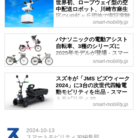
世界初、ロープウェイ型の空
中配送ロボット、川崎市麻生
区のUR虹ヶ丘団地で実証実験
smart-mobility.jp
を開始 - スマートモビリティ
JP
パナソニックの電動アシスト
買い物難民はいまや全国どこでも
自転車、3種のシリーズに
発生する可能性がある。そんな社
2025年モデルが登場 - スマー
会課題の解消に向けて、空中配送
トモビリティJP
ロボット技術を使った世界初の配
smart-mobility.jp
送サービスの実証実験が川崎市麻
2024年9月27日、パナソニック サ
生区のUR虹ヶ丘団地で始まる。
イクルテック株式会社は、幼児二
スズキが「JMS ビズウィーク
（タイトル写真は空中配送ロボッ
人同乗用電動アシスト自転車「ギ
2024」に3台の次世代四輪電
トのイメージ）
ュット」シリーズ、ショッピング
動モビリティを出品 - スマー
用モデル「ビビ」シリーズ、通学
トモビリティJP
smart-mobility.jp
用モデル「ティモ」シリーズの
2024年10月8日、スズキは
2025年モデルを発表した。
「JAPAN MOBILITY SHOW
BIZWEEK 2024」（10月15〜18
日／幕張メッセ）の出展概要を公
2024-10-13
スマートモビリティJP編集部
表した。同ショーは昨年から東京