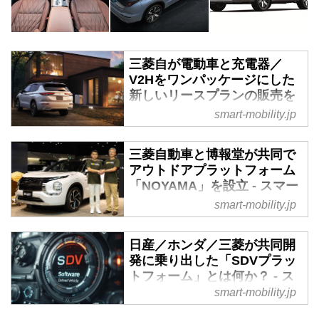
三菱自が電動車と充電器／
V2Hをワンパッケージにした
新しいリースプランの販売を
開始 - スマートモビリティJP
smart-mobility.jp
2024年1月19日、三菱自動車工業
（以下、三菱自）と三菱自動車フ
三菱自動車と博報堂が共同で
ァイナンスは三菱系ディーラーで
アウトドアプラットフォーム
展開されているV2Hのリース販売
「NOYAMA」を設立 - スマー
プランに新たなラインナップを追
トモビリティJP
smart-mobility.jp
加して、申し込み受付を開始し
2024年7月18日、三菱自動車と博
た。電動車と充電設備をセットに
報堂は共同で新たなアウトドアに
日産／ホンダ／三菱が共同開
したもので、ユーザーにとっては
特化したプラットフォームビジネ
発に乗り出した「SDVプラッ
わかりやすくプランと言えそう
スを提供する新会社
トフォーム」とは何か？ - ス
だ。
「NOYAMA」を設立し、事業を
マートモビリティJP
smart-mobility.jp
開始した。
去る2024年8月1日に日産とホン