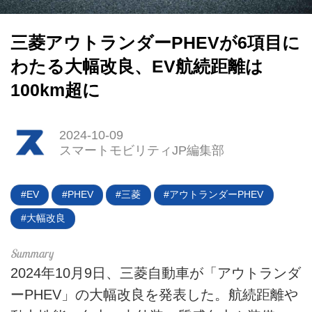
三菱アウトランダーPHEVが6項目に
わたる大幅改良、EV航続距離は
HOME
100km超に
EV
電動バイク
2024-10-09
スマートモビリティJP編集部
電動キックボード
EV
PHEV
三菱
アウトランダーPHEV
ライフスタイル
大幅改良
テクノロジー
このメディアについて
2024年10月9日、三菱自動車が「アウトランダ
ーPHEV」の大幅改良を発表した。航続距離や
運営会社