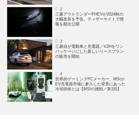
三菱アウトランダーPHEVが2024秋の
大幅改良を予告。ティザーサイトで情
報を順次公開
三菱自が電動車と充電器／V2Hをワン
パッケージにした新しいリースプラン
の販売を開始
世界的ゲーミングPCメーカー、MSIが
EV充電器市場に参入した背景にあった
冷却技術とは【MSIの挑戦／第1回】