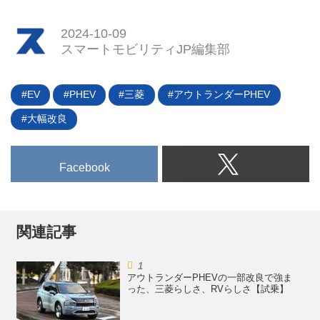
ダが発表した「次世代のSDVプラ
ットフォームの基礎的要素技術の
2024-10-09
共同研究契約締結」。同日には三
スマートモビリティJP編集部
菱自動車もこれに加わることが発
表されたが、注目すべきポイント
はSDVの開発ではなく、SDV“プ
EV
PHEV
三菱
アウトランダーPHEV
ラットフォーム”の共同研究／開
大幅改良
発であるところだ。つまり、従来
のように車両（SDV）を共同開発
するわけではない。ならば何を共
Facebook
同で研究開発するのだろうか、そ
もそもSDVプラットフォームって
何なのか。（タイトル写真はイメ
ージ）
関連記事
アウトランダーPHEVの一部改良で強ま
った、三菱らしさ、RVらしさ【試乗】