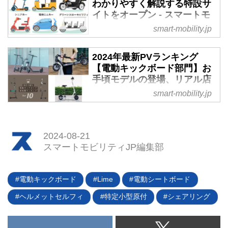
ている「電動アシスト自転車」、
わかりやすく解説する特設サ
「電動キックボード」に続く3番
イトをオープン - スマートモ
目のモビリティとして、座席／カ
ビリティJP
smart-mobility.jp
ゴ付きの特定小型原付「電動シー
2024年5月31日、日本自動車連盟
トボード」の提供を開始すると発
（JAF）は、電動キックボード、
2024年最新PVランキング
表した。
トゥクトゥク、トライク、シニア
【電動キックボード部門】お
カー、電動ミニカー、グリーンス
手頃モデルの登場、リアル店
ローモビリティの6種類のモビリ
舗での販売にも注目 - スマー
smart-mobility.jp
ティについて、法規制や交通ルー
トモビリティJP
ルなどをわかりやすく解説する特
スマートモビリティJPは、電動ア
設サイトを公開した。
シスト自転車やEV、空飛ぶクル
2024-08-21
マ、果ては宇宙ロケットまで、現
スマートモビリティJP編集部
在から近未来における次世代の乗
りものをわかりやすく解説するこ
とをモットーに、2024年も情報
電動キックボード
Lime
電動シートボード
を発信。ここでは2024年1月1
ヘルメットセルフィ
特定小型原付
シェアリング
日〜4月23日のPVランキングを
「EV／電動バイク／電動キック
ボード／ライフスタイル／テクノ