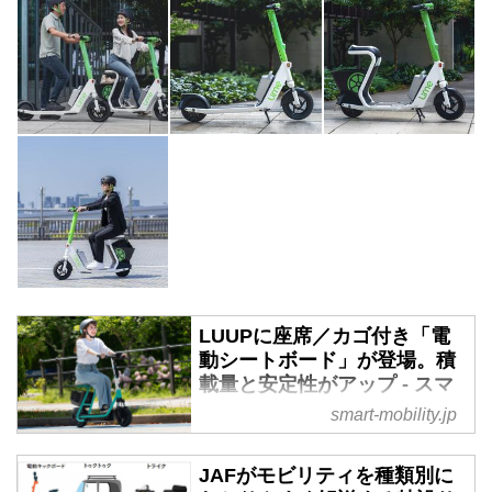
LUUPに座席／カゴ付き「電
動シートボード」が登場。積
載量と安定性がアップ - スマ
ートモビリティJP
smart-mobility.jp
2024年6月25日、株式会社Luupは
2024年の冬以降、すでに提供し
JAFがモビリティを種類別に