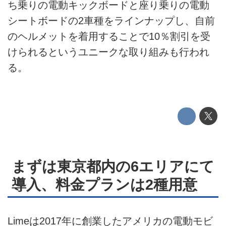
ち乗りの電動キックボードと座り乗りの電動
ライフスタイル
シートボードの2車種をラインナップし、自前
のヘルメットを着用することで10％割引を受
テクノロジー
けられるというユニークな取り組みも行われ
このメディアについて
る。
運営会社
利用規約
プライバシーポリシー
ライター名簿
まずは東京都内の6エリアにて
導入、料金プランは2種用意
お問い合せ
広告掲載について
Limeは2017年に創業したアメリカの電動モビ