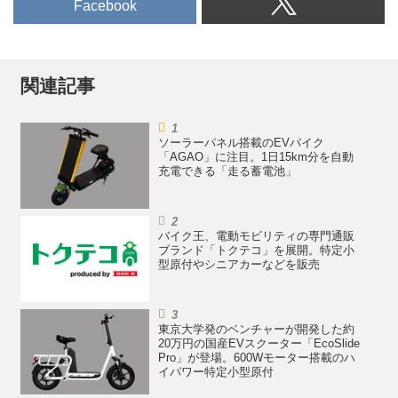
Facebook
ロジー」のジャンルに分けて紹介
していこう。今回は【電動キック
ボード部門 トップ5】だ。※記事
内の「指数」は、同部門で最も読
関連記事
まれた記事のPVを100として算出
ソーラーパネル搭載のEVバイク
「AGAO」に注目。1日15km分を自動
充電できる「走る蓄電池」
バイク王、電動モビリティの専門通販
ブランド「トクテコ」を展開。特定小
型原付やシニアカーなどを販売
東京大学発のベンチャーが開発した約
20万円の国産EVスクーター「EcoSlide
Pro」が登場。600Wモーター搭載のハ
イパワー特定小型原付