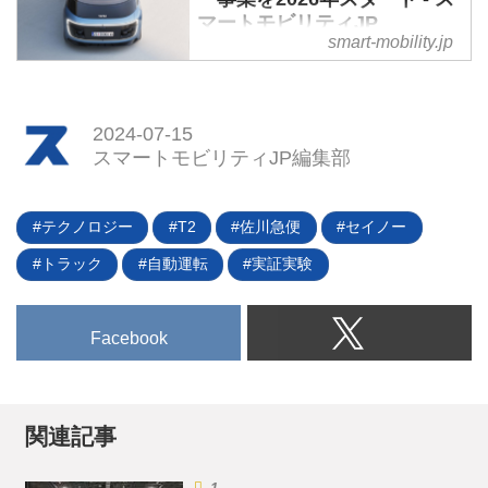
ロアチアの「リマック
みた。（タイトル写真は横浜みな
マートモビリティJP
（Rimac）」が、同社のグループ
とみらい地区で実証実験を開始す
smart-mobility.jp
企業として「Verne（ヴェル
2024年6月26日（現地時間）、ブ
る日産の自動運転実験車両）
ヌ）」を立ち上げ、2026年まで
ガッティの親会社として、また超
にクロアチアを皮切りにロボタク
高性能フル電動スーパーカー「ネ
シー事業を開始することを正式に
2024-07-15
ヴェーラ」で日本でも知られるク
発表した。新事業に使用されるロ
スマートモビリティJP編集部
ロアチアの「リマック
ボタクシーは2人乗りで、リマッ
（Rimac）」が、同社のグループ
クの工場で生産される。（タイト
企業として「Verne（ヴェル
テクノロジー
T2
佐川急便
セイノー
ル写真はヴェルヌのロボタクシ
ヌ）」を立ち上げ、2026年まで
ー）
にクロアチアを皮切りにロボタク
トラック
自動運転
実証実験
シー事業を開始することを正式に
発表した。新事業に使用されるロ
ボタクシーは2人乗りで、リマッ
Facebook
クの工場で生産される。（タイト
ル写真はヴェルヌのロボタクシ
ー）
関連記事