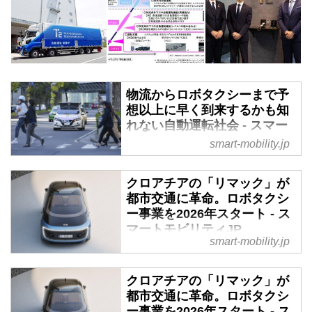
物流からロボタクシーまで予
想以上に早く到来するかも知
れない自動運転社会 - スマー
トモビリティJP
smart-mobility.jp
自動運転という言葉は知っている
けれど、いまひとつ実感がわかな
クロアチアの「リマック」が
いという声をよく聞く。各地で自
都市交通に革命。ロボタクシ
動運転バスの実証実験が行われて
ー事業を2026年スタート - ス
いるが、それに乗ったことがある
マートモビリティJP
smart-mobility.jp
人はまだ限定的だ。とはいえ、自
2024年6月26日（現地時間）、ブ
動運転がもたらす新しい社会の到
ガッティの親会社として、また超
来は予想以上に早まりそうだ。海
クロアチアの「リマック」が
高性能フル電動スーパーカー「ネ
外の情報も交えながら、これから
都市交通に革命。ロボタクシ
ヴェーラ」で日本でも知られるク
日本で何が起こるのかを俯瞰して
ー事業を2026年スタート - ス