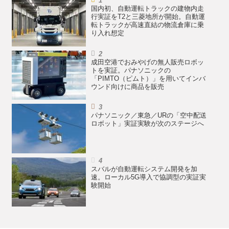
国内初、自動運転トラックの建物内走
行実証をT2と三菱地所が開始。自動運
転トラックが高速直結の物流倉庫に乗
り入れ想定
成田空港でおみやげの無人販売ロボッ
トを実証。パナソニックの
「PIMTO（ピムト）」を用いてインバ
ウンド向けに商品を販売
パナソニック／東急／URの「空中配送
ロボット」実証実験が次のステージへ
スバルが自動運転システム開発を加
速。ローカル5G導入で協調型の実証実
験開始