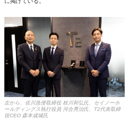
に掲げている。
左から、佐川急便取締役 枝川和弘氏、セイノーホ
ールディングス執行役員 河合秀治氏、T2代表取締
役CEO 森本成城氏