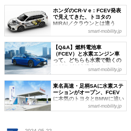
ホンダのCR-V e：FCEV発表
で見えてきた、トヨタの
MIRAI／クラウンとは違う
FCEV戦略 - スマートモビリ
smart-mobility.jp
ティJP
2024年2月28日、本田技研工業
【Q&A】燃料電池車
（以下、ホンダ）は燃料電池ユニ
（FCEV）と水素エンジン車
ットを搭載したSUV「CR-V e：
って、どちらも水素で動くの
FCEV」をH2＆FC EXPO 水素燃
にどこがどう違うのか？ - ス
smart-mobility.jp
料電池展で公開。日本市場で
マートモビリティJP
2024年夏に発売するという。
環境対応車としてはとかくEVば
東名高速・足柄SAに水素ステ
かりが注目されがちだが、水素を
ーションがオープン、FCEV
燃料として走行中にC02を排出し
に本気のトヨタとBMWに追い
ない燃料電池車（FCEV）の存在
風！ - スマートモビリティJP
smart-mobility.jp
も忘れてはいけない。さらに水素
9月15日（金）の14時、日本の高
エンジン車というものもある。こ
速道路SA／PAでは初となる水素
の2車は同じ水素を燃料としなが
ステーションがオープンする。場
ら、実はまったくの別物だ。いっ
2024-05-22