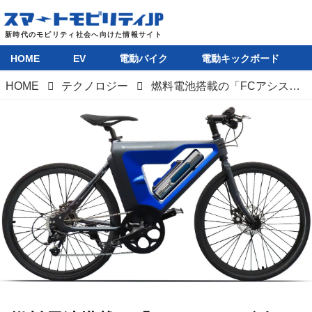
HOME
EV
電動バイク
電動キックボード
HOME
テクノロジー
燃料電池搭載の「FCアシスト自転車」をトヨタ紡織が参考出品。水素社会はもうすぐ!?