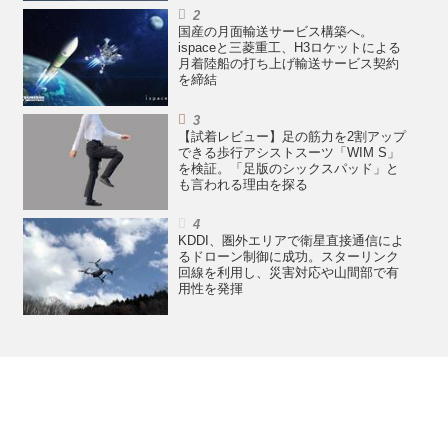
国産の月面輸送サービス構築へ。
ispaceと三菱重工、H3ロケットによる
月着陸船の打ち上げ輸送サービス契約
を締結
【試着レビュー】足の筋力を2割アップ
できる歩行アシストスーツ「WIM S」
を検証。「足版のシックスパッド」と
も言われる理由を探る
KDDI、圏外エリアで衛星直接通信によ
るドローン制御に成功。スターリンク
回線を利用し、災害対応や山間部で有
用性を発揮