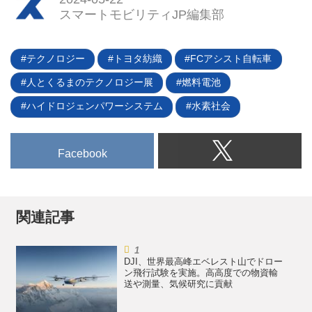
所は東名高速道路の足柄サービス
たいどこがどう違うのか。
スマートモビリティJP編集部
エリア（下り）。従来は四大都市
の幹線道路周辺にしかなかった水
素ステーションが高速道路上にも
テクノロジー
トヨタ紡織
FCアシスト自転車
設置が始まったことで、FCEVの
人とくるまのテクノロジー展
燃料電池
利便性が向上することになるだろ
う。
ハイドロジェンパワーシステム
水素社会
Facebook
関連記事
DJI、世界最高峰エベレスト山でドロー
ン飛行試験を実施。高高度での物資輸
送や測量、気候研究に貢献