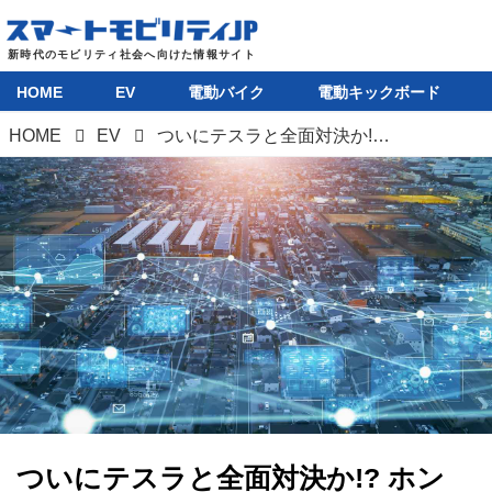
HOME
EV
電動バイク
電動キックボード
HOME
EV
ついにテスラと全面対決か!? ホンダ、BMW、フォードの3社連合が電力ネットワークサービスに参入
ついにテスラと全面対決か!? ホン