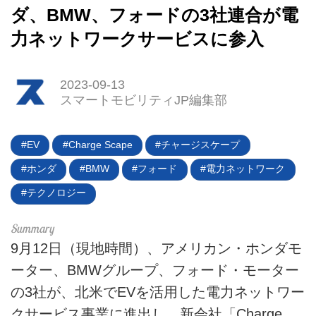
ダ、BMW、フォードの3社連合が電
力ネットワークサービスに参入
HOME
2023-09-13
スマートモビリティJP編集部
EV
EV
Charge Scape
チャージスケープ
電動バイク
ホンダ
BMW
フォード
電力ネットワーク
電動キックボード
テクノロジー
ライフスタイル
9月12日（現地時間）、アメリカン・ホンダモ
テクノロジー
ーター、BMWグループ、フォード・モーター
このメディアについて
の3社が、北米でEVを活用した電力ネットワー
クサービス事業に進出し、新会社「Charge
運営会社