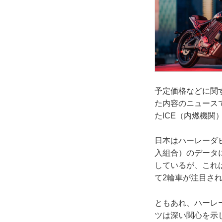
予定価格などに関
た内容のニュース
たICE（内燃機関
日本はハーレーダ
入組合）のデータに
しているが、これ
て2輪車が注目さ
ともあれ、ハーレ
ツは深い関心を示