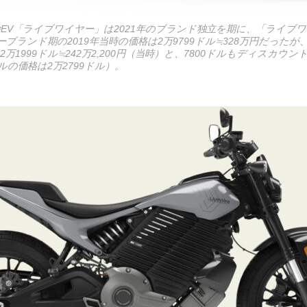
EV「ライブワイヤー」は2021年のブランド独立を期に、「ライブ
ブランド期の2019年当時の価格は2万9799ドル≒328万円だったが、
万1999ドル≒242万2,200円（当時）と、7800ドルもディスカウ
ルの価格は2万2799ドル）。