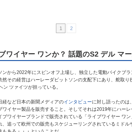
1
2
ブワイヤー ワンか？ 話題のS2 デル マ
ソンから2022年にスピンオフ上場し、独立した電動バイクブ
依然その経営はハーレーダビットソンの支配下にあり、舵取り
ヘン ツァイツが担っている。
日経など日本の新聞メディアの
インタビュー
に対し語ったのは、
ブワイヤー製品を販売すること。そしてそれは2019年にハー
イブワイヤーブランドで販売されている「ライブワイヤー ワン
れ、追って欧州での販売もスケジューリングされているミドルサ
性もある・・・ということだ。