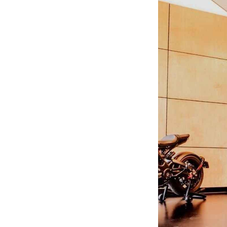
HOM
EV
電動
電動
ライ
テク
この
運営