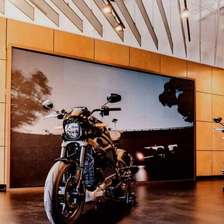
E
バイク
キックボード
フスタイル
ノロジー
メディアについて
会社