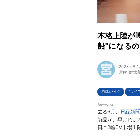
利用
プラ
本格上陸が噂
ライ
船"になるの
お問
広告
2023-08-1
宮﨑 健太
電動バイク
ライ
去る6月、
日経新
製品が、早ければ
日本2輪EV市場