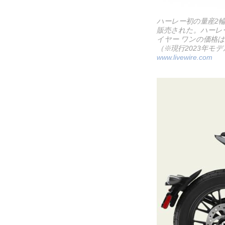
ハーレー初の量産2輪
販売された。ハーレー
イヤー ワンの価格は2
（※現行2023年モデ
www.livewire.com