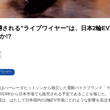
規約
イバシーポリシー
される"ライブワイヤー"は、日本2輪EV
ター名簿
か!?
い合せ
掲載について
8
郎
ブワイヤー
聞
はハーレーダビットソンから独立した電動バイクブランド「
2024年から日本市場でも販売される予定であることを報じた
上陸は、はたして日本国内の2輪EV市場にどのような影響を及ぼ