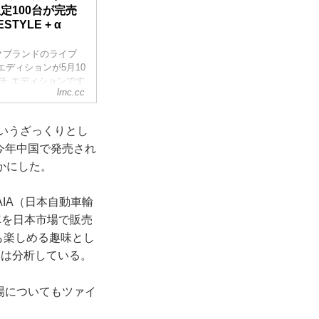
定100台が完売
ESTYLE + α
クブランドのライブ
エディションが5月10
ンチ エディションです
lrnc.cc
1日午前9:00現在の
トに登録することは
というざっくりとし
今年中国で発売され
かにした。
IA（日本自動車輸
車を日本市場で販売
も楽しめる趣味とし
ンは分析している。
場についてもツァイ