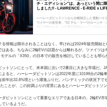
チ・エディション"は、あっという間に限
しました!! - LAWRENCE - E-RIDE x LIF
ハーレーダビッドソンから分離独立した電動バイ
ワイヤーの新型車、"S2 デル・マー"のローンチ・
日に公開されました!! 限定100台というこのロー
が、公開してすぐにソールドアウト!! 日本時間5月1
時点では、キャンセル待ちのウェイティングリス
OK・・・という状況になっています。
する情報は開示されることはなく、早ければ2024年販売開始
ではある。ちなみに2輪EVの話題からは離れるが、ツァイツは
）モデルの「X350」の日本での販売を検討していることも明ら
ビットソンにとって、米本国に次いで2番目に大きな市場だ。JA
よると、ハーレーダビットソンは2022年度に10199台の2輪
は前年比32.8%増という躍進ぶりだ。パンデミックの状況下で
れたことが、この好調ぶりの背景にあるとハーレーダビットソ
ーダビットソンにとって重要なエリアである日本の、2輪EV市
しているようだ。