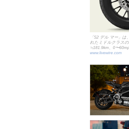
「S2 デル マー
れたミドルクラスの2
≒181.9km、0〜
www.livewire.com