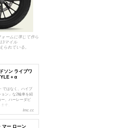
フォームに準じて作ら
13マイル
が与えられている。
ッドソン ライブワ
YLE + α
・ではなく、ハイブ
ョン」な2輪車を紹
カー、ハーレーダビ
します。
lrnc.cc
・マー ローン