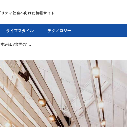
ライフスタイル
テクノロジー
本格上陸が噂される"ライブワイヤー"は、日本2輪EV業界の"黒船"になるのか!?