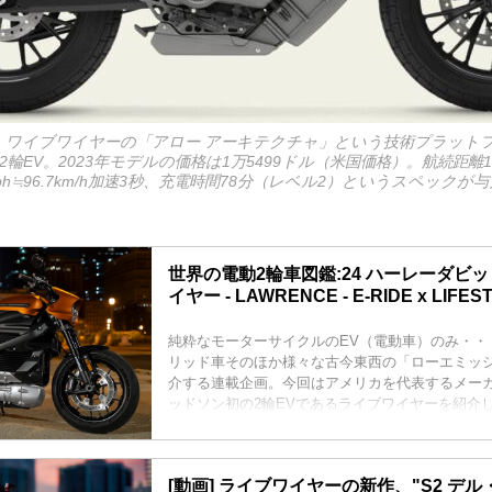
」は、ワイブワイヤーの「アロー アーキテクチャ」という技術プラット
輪EV。2023年モデルの価格は1万5499ドル（米国価格）。航続距離1
60mph≒96.7km/h加速3秒、充電時間78分（レベル2）というスペック
世界の電動2輪車図鑑:24 ハーレーダビ
イヤー - LAWRENCE - E-RIDE x LIFEST
純粋なモーターサイクルのEV（電動車）のみ・・
リッド車そのほか様々な古今東西の「ローエミッシ
介する連載企画。今回はアメリカを代表するメー
ッドソン初の2輪EVであるライブワイヤーを紹介
[動画] ライブワイヤーの新作、"S2 デル