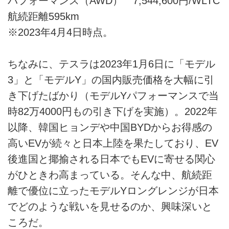
パフォーマンス（AWD） 7,544,600円/WLTC
航続距離595km
※2023年4月4日時点。
ちなみに、テスラは2023年1月6日に「モデル
3」と「モデルY」の国内販売価格を大幅に引
き下げたばかり（モデルYパフォーマンスで当
時82万4000円もの引き下げを実施）。2022年
以降、韓国ヒョンデや中国BYDからお得感の
高いEVが続々と日本上陸を果たしており、EV
後進国と揶揄される日本でもEVに寄せる関心
がひときわ高まっている。そんな中、航続距
離で優位に立ったモデルYロングレンジが日本
でどのような戦いを見せるのか、興味深いと
ころだ。