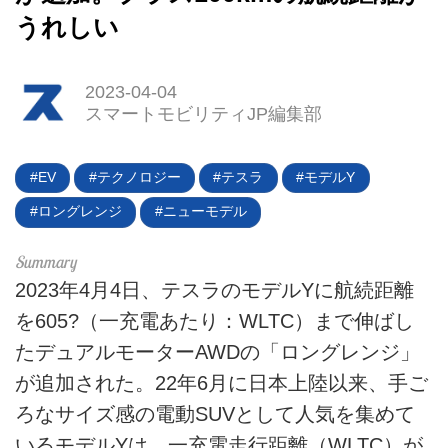
うれしい
2023-04-04
スマートモビリティJP編集部
HOME
EV
テクノロジー
テスラ
モデルY
EV
ロングレンジ
ニューモデル
電動バイク
電動キックボード
2023年4月4日、テスラのモデルYに航続距離
を605?（一充電あたり：WLTC）まで伸ばし
ライフスタイル
たデュアルモーターAWDの「ロングレンジ」
テクノロジー
が追加された。22年6月に日本上陸以来、手ご
ろなサイズ感の電動SUVとして人気を集めて
このメディアについて
いるモデルYは、一充電走行距離（WLTC）が